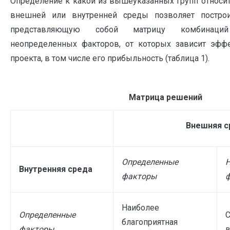
Определение к какой из вышеуказанных групп относит
внешней или внутренней среды позволяет постро
представляющую собой матрицу комбинаци
неопределенных факторов, от которых зависит эффе
проекта, в том числе его прибыльность (таблица 1).
Матрица решений
Внешняя с
Определенные
Внутренняя среда
факторы
Наиболее
Определенные
С
благоприятная
факторы