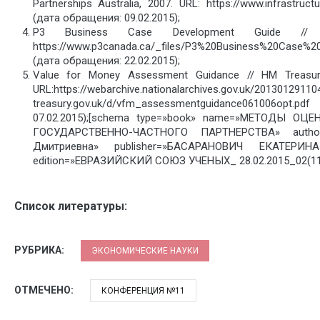
Partnerships Australia, 2007. URL: https://www.infrastruct
(дата обращения: 09.02.2015);
P3 Business Case Development Guide //
https://www.p3canada.ca/_files/P3%20Business%20Case%2
(дата обращения: 22.02.2015);
Value for Money Assessment Guidance // HM Treasur
URL:https://webarchive.nationalarchives.gov.uk/2013012911
treasury.gov.uk/d/vfm_assessmentguidance061006op
07.02.2015);[schema type=»book» name=»МЕТОДЫ О
ГОСУДАРСТВЕННО-ЧАСТНОГО ПАРТНЕРСТВА» author
Дмитриевна» publisher=»БАСАРАНОВИЧ ЕКАТЕРИНА»
edition=»ЕВРАЗИЙСКИЙ СОЮЗ УЧЕНЫХ_ 28.02.2015_02(11)
Список литературы:
РУБРИКА:
ЭКОНОМИЧЕСКИЕ НАУКИ
ОТМЕЧЕНО:
КОНФЕРЕНЦИЯ №11