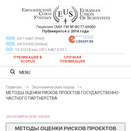
Перейти
к
содержимому
Лицензия СМИ:
ПИ № ФС77-63060
Евразийский Союз Ученых —
Публикуется с 2014 года
публикация научных статей в
ISSN:
Евразийский Союз Ученых — публикация научных статей в
2411-6467 (Print)
ISSN:
2413-9335 (Online)
ежемесячном научном журнале
ежемесячном научном журнале
DOI:
10.31618/esu.2411-6467.8.53.1
ПУБЛИКАЦИЯ В
СРОЧНАЯ
SCOPUS
ПУБЛИКАЦИЯ
MENU
Главная
Экономические науки
МЕТОДЫ ОЦЕНКИ РИСКОВ ПРОЕКТОВ ГОСУДАРСТВЕННО-
ЧАСТНОГО ПАРТНЕРСТВА
ЭКОНОМИЧЕСКИЕ НАУКИ
МЕТОДЫ ОЦЕНКИ РИСКОВ ПРОЕКТОВ