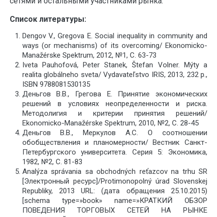
сетями и остальными участниками рынка.
Список литературы:
D
engov V., Gregova E. Social inequality in community and
ways (or mechanisms) of its overcoming/ Ekonomicko-
Manažérske Spektrum, 2012, №1, С. 63-73
Iveta Pauhofová, Peter Stanek, Štefan Volner. Mýty a
realita globálneho sveta/ Vydavateľstvo IRIS, 2013, 232 p.,
ISBN 9788081530135
Деньгов В.В., Грегова Е. Принятие экономических
решений в условиях неопределенности и риска.
Методолигия и критерии принятия решений/
Ekonomicko-Manažérske Spektrum, 2010, №2, C. 28-45
Деньгов В.В., Меркулов А.С. О соотношении
обобществления и планомерности/ Вестник Санкт-
Петербургского университета. Серия 5: Экономика,
1982, №2, С. 81-83
Analýza správania sa obchodných reťazcov na trhu SR
[Электронный ресурс]/Protimonopolný úrad Slovenskej
Republiky, 2013 URL: (дата обращения 25.10.2015)
[schema type=»book» name=»КРАТКИЙ ОБЗОР
ПОВЕДЕНИЯ ТОРГОВЫХ СЕТЕЙ НА РЫНКЕ