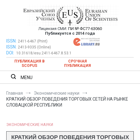
Перейти
к
содержимому
Лицензия СМИ:
ПИ № ФС77-63060
Евразийский Союз Ученых —
Публикуется с 2014 года
публикация научных статей в
ISSN:
Евразийский Союз Ученых — публикация научных статей в
2411-6467 (Print)
ISSN:
2413-9335 (Online)
ежемесячном научном журнале
ежемесячном научном журнале
DOI:
10.31618/esu.2411-6467.8.53.1
ПУБЛИКАЦИЯ В
СРОЧНАЯ
SCOPUS
ПУБЛИКАЦИЯ
MENU
Главная
Экономические науки
КРАТКИЙ ОБЗОР ПОВЕДЕНИЯ ТОРГОВЫХ СЕТЕЙ НА РЫНКЕ
СЛОВАЦКОЙ РЕСПУБЛИКИ
ЭКОНОМИЧЕСКИЕ НАУКИ
КРАТКИЙ ОБЗОР ПОВЕДЕНИЯ ТОРГОВЫХ