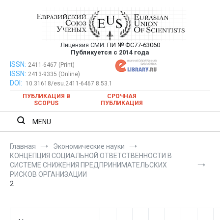
Перейти
к
содержимому
Лицензия СМИ:
ПИ № ФС77-63060
Евразийский Союз Ученых —
Публикуется с 2014 года
публикация научных статей в
ISSN:
Евразийский Союз Ученых — публикация научных статей в
2411-6467 (Print)
ISSN:
2413-9335 (Online)
ежемесячном научном журнале
ежемесячном научном журнале
DOI:
10.31618/esu.2411-6467.8.53.1
ПУБЛИКАЦИЯ В
СРОЧНАЯ
SCOPUS
ПУБЛИКАЦИЯ
MENU
Главная
Экономические науки
КОНЦЕПЦИЯ СОЦИАЛЬНОЙ ОТВЕТСТВЕННОСТИ В
СИСТЕМЕ СНИЖЕНИЯ ПРЕДПРИНИМАТЕЛЬСКИХ
РИСКОВ ОРГАНИЗАЦИИ
2