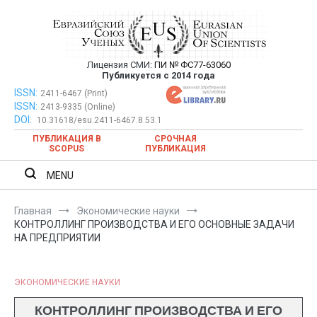
Перейти
к
содержимому
Лицензия СМИ:
ПИ № ФС77-63060
Евразийский Союз Ученых —
Публикуется с 2014 года
публикация научных статей в
ISSN:
Евразийский Союз Ученых — публикация научных статей в
2411-6467 (Print)
ISSN:
2413-9335 (Online)
ежемесячном научном журнале
ежемесячном научном журнале
DOI:
10.31618/esu.2411-6467.8.53.1
ПУБЛИКАЦИЯ В
СРОЧНАЯ
SCOPUS
ПУБЛИКАЦИЯ
MENU
Главная
Экономические науки
КОНТРОЛЛИНГ ПРОИЗВОДСТВА И ЕГО ОСНОВНЫЕ ЗАДАЧИ
НА ПРЕДПРИЯТИИ
ЭКОНОМИЧЕСКИЕ НАУКИ
КОНТРОЛЛИНГ ПРОИЗВОДСТВА И ЕГО