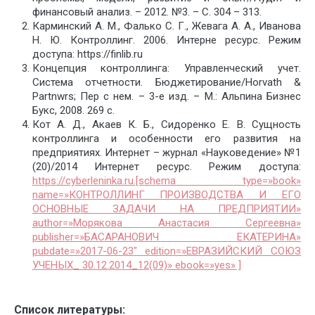
финансовый анализ. – 2012. №3. – С. 304 – 313.
Карминский А. М., Фалько С. Г., Жевага А. А., Иванова
Н. Ю. Контроллинг. 2006. Интерне ресурс. Режим
доступа: https://finlib.ru
Концепция контроллинга: Управленческий учет.
Система отчетности. Бюджетирование/Horvath &
Partnwrs; Пер с нем. – 3-е изд. – М.: Альпина Бизнес
Букс, 2008. 269 c.
Кот А. Д., Акаев К. Б., Сидоренко Е. В. Сущность
контроллинга и особенности его развития на
предприятиях. Интернет – журнал «Науковедение» №1
(20)/2014 Интернет ресурс. Режим доступа:
https://cyberleninka.ru.[schema type=»book»
name=»КОНТРОЛЛИНГ ПРОИЗВОДСТВА И ЕГО
ОСНОВНЫЕ ЗАДАЧИ НА ПРЕДПРИЯТИИ»
author=»Морякова Анастасия Сергеевна»
publisher=»БАСАРАНОВИЧ ЕКАТЕРИНА»
pubdate=»2017-06-23″ edition=»ЕВРАЗИЙСКИЙ СОЮЗ
УЧЕНЫХ_ 30.12.2014_12(09)» ebook=»yes» ]
Список литературы: