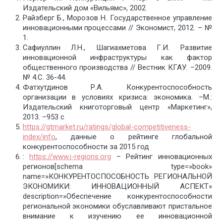
Издательский дом «Вильямс», 2002.
Райзберг Б., Морозов Н. Государственное управление
инновационными процессами // Экономист, 2012. – №
1.
Сафиуллин Л.Н., Шагиахметова Г.И. Развитие
инновационной инфраструктуры как фактор
общественного производства // Вестник КГАУ. –2009.
№ 4.С. 36-44.
Фатхутдинов Р.А. Конкурентоспособность
организации в условиях кризиса: экономика. –М.:
Издательский книготорговый центр «Маркетинг»,
2013. –953 с
https://gtmarket.ru/ratings/global-competitiveness-
index/info
, данные о рейтинге глобальной
конкурентоспособности за 2015 год
:
https://www.i-regions.org
– Рейтинг инновационных
регионов[schema type=»book»
name=»КОНКУРЕНТОСПОСОБНОСТЬ РЕГИОНАЛЬНОЙ
ЭКОНОМИКИ: ИННОВАЦИОННЫЙ АСПЕКТ»
description=»Обеспечение конкурентоспособности
региональной экономики обуславливают пристальное
внимание к изучению ее инновационной