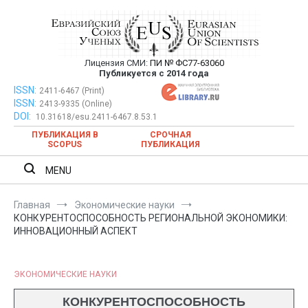
Перейти
к
содержимому
Лицензия СМИ:
ПИ № ФС77-63060
Евразийский Союз Ученых —
Публикуется с 2014 года
публикация научных статей в
ISSN:
Евразийский Союз Ученых — публикация научных статей в
2411-6467 (Print)
ISSN:
2413-9335 (Online)
ежемесячном научном журнале
ежемесячном научном журнале
DOI:
10.31618/esu.2411-6467.8.53.1
ПУБЛИКАЦИЯ В
СРОЧНАЯ
SCOPUS
ПУБЛИКАЦИЯ
MENU
Главная
Экономические науки
КОНКУРЕНТОСПОСОБНОСТЬ РЕГИОНАЛЬНОЙ ЭКОНОМИКИ:
ИННОВАЦИОННЫЙ АСПЕКТ
ЭКОНОМИЧЕСКИЕ НАУКИ
КОНКУРЕНТОСПОСОБНОСТЬ