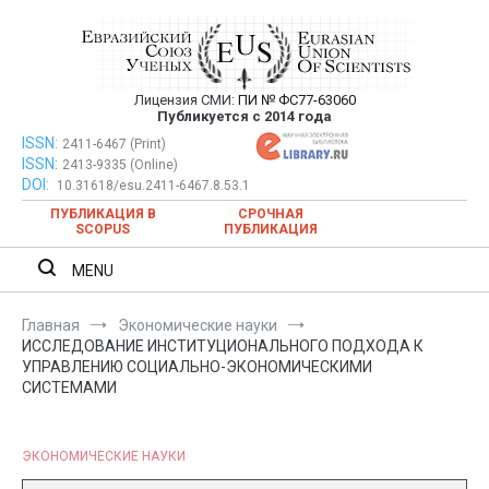
Перейти
к
содержимому
Лицензия СМИ:
ПИ № ФС77-63060
Евразийский Союз Ученых —
Публикуется с 2014 года
публикация научных статей в
ISSN:
Евразийский Союз Ученых — публикация научных статей в
2411-6467 (Print)
ISSN:
2413-9335 (Online)
ежемесячном научном журнале
ежемесячном научном журнале
DOI:
10.31618/esu.2411-6467.8.53.1
ПУБЛИКАЦИЯ В
СРОЧНАЯ
SCOPUS
ПУБЛИКАЦИЯ
MENU
Главная
Экономические науки
ИССЛЕДОВАНИЕ ИНСТИТУЦИОНАЛЬНОГО ПОДХОДА К
УПРАВЛЕНИЮ СОЦИАЛЬНО-ЭКОНОМИЧЕСКИМИ
СИСТЕМАМИ
ЭКОНОМИЧЕСКИЕ НАУКИ