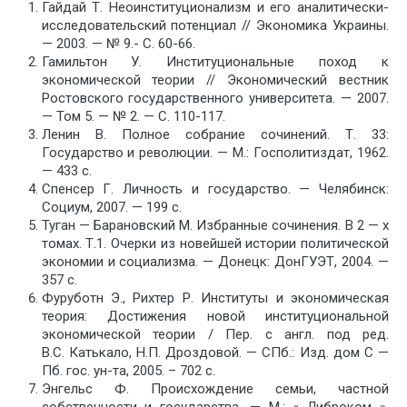
Гайдай Т. Неоинституционализм и его аналитически-
исследовательский потенциал // Экономика Украины.
— 2003. — № 9.- С. 60-66.
Гамильтон У. Институциональные поход к
экономической теории // Экономический вестник
Ростовского государственного университета. — 2007.
— Том 5. — № 2. — С. 110-117.
Ленин В. Полное собрание сочинений. Т. 33:
Государство и революции. — М.: Госполитиздат, 1962.
— 433 с.
Спенсер Г. Личность и государство. — Челябинск:
Социум, 2007. — 199 с.
Туган — Барановский М. Избранные сочинения. В 2 — х
томах. Т.1. Очерки из новейшей истории политической
экономии и социализма. — Донецк: ДонГУЭТ, 2004. —
357 с.
Фуруботн Э., Рихтер Р. Институты и экономическая
теория: Достижения новой институциональной
экономической теории / Пер. с англ. под ред.
В.С. Катькало, Н.П. Дроздовой. — СПб.: Изд. дом С —
Пб. гос. ун-та, 2005. – 702 с.
Энгельс Ф. Происхождение семьи, частной