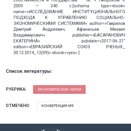
собственности и государства. — М.: « Либроком »,
2009. — 240 с.[schema type=»book»
name=»ИССЛЕДОВАНИЕ ИНСТИТУЦИОНАЛЬНОГО
ПОДХОДА К УПРАВЛЕНИЮ СОЦИАЛЬНО-
ЭКОНОМИЧЕСКИМИ СИСТЕМАМИ» author=»Гаврилов
Дмитрий Андреевич, Афанасьев Михаил
Владимирович» publisher=»БАСАРАНОВИЧ
ЕКАТЕРИНА» pubdate=»2017-06-21″
edition=»ЕВРАЗИЙСКИЙ СОЮЗ УЧЕНЫХ_
30.12.2014_12(09)» ebook=»yes» ]
Список литературы:
РУБРИКА:
ЭКОНОМИЧЕСКИЕ НАУКИ
ОТМЕЧЕНО:
КОНФЕРЕНЦИЯ №9