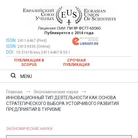
Перейти
к
содержимому
Лицензия СМИ:
ПИ № ФС77-63060
Евразийский Союз Ученых —
Публикуется с 2014 года
публикация научных статей в
ISSN:
Евразийский Союз Ученых — публикация научных статей в
2411-6467 (Print)
ISSN:
2413-9335 (Online)
ежемесячном научном журнале
ежемесячном научном журнале
DOI:
10.31618/esu.2411-6467.8.53.1
ПУБЛИКАЦИЯ В
СРОЧНАЯ
SCOPUS
ПУБЛИКАЦИЯ
MENU
Главная
Экономические науки
ИННОВАЦИОННЫЙ ТИП ДЕЯТЕЛЬНОСТИ КАК ОСНОВА
СТРАТЕГИЧЕСКОГО ВЫБОРА УСТОЙЧИВОГО РАЗВИТИЯ
ПРЕДПРИЯТИЙ В ТУРИЗМЕ
ЭКОНОМИЧЕСКИЕ НАУКИ