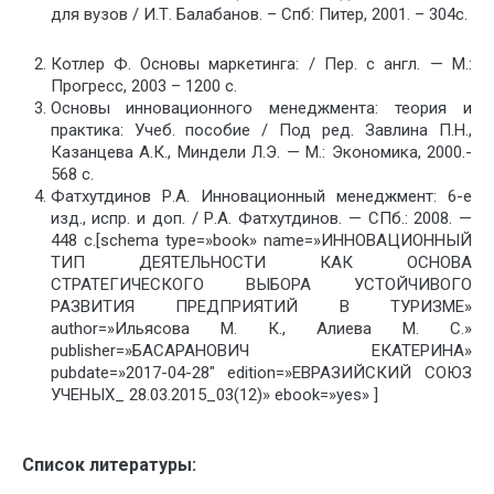
для вузов / И.Т. Балабанов. – Спб: Питер, 2001. – 304с.
Котлер Ф. Основы маркетинга: / Пер. с англ. — М.:
Прогресс, 2003 – 1200 с.
Основы инновационного менеджмента: теория и
практика: Учеб. пособие / Под ред. Завлина П.Н.,
Казанцева А.К., Миндели Л.Э. — М.: Экономика, 2000.-
568 с.
Фатхутдинов Р.А. Инновационный менеджмент: 6-е
изд., испр. и доп. / Р.А. Фатхутдинов. — СПб.: 2008. —
448 с.[schema type=»book» name=»ИННОВАЦИОННЫЙ
ТИП ДЕЯТЕЛЬНОСТИ КАК ОСНОВА
СТРАТЕГИЧЕСКОГО ВЫБОРА УСТОЙЧИВОГО
РАЗВИТИЯ ПРЕДПРИЯТИЙ В ТУРИЗМЕ»
author=»Ильясова М. К., Алиева М. С.»
publisher=»БАСАРАНОВИЧ ЕКАТЕРИНА»
pubdate=»2017-04-28″ edition=»ЕВРАЗИЙСКИЙ СОЮЗ
УЧЕНЫХ_ 28.03.2015_03(12)» ebook=»yes» ]
Список литературы: