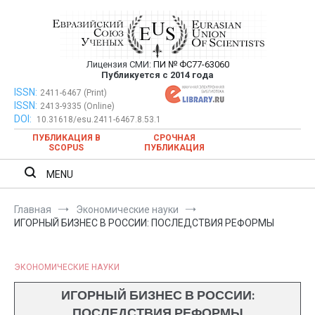
Перейти
к
содержимому
Лицензия СМИ:
ПИ № ФС77-63060
Евразийский Союз Ученых —
Публикуется с 2014 года
публикация научных статей в
ISSN:
Евразийский Союз Ученых — публикация научных статей в
2411-6467 (Print)
ISSN:
2413-9335 (Online)
ежемесячном научном журнале
ежемесячном научном журнале
DOI:
10.31618/esu.2411-6467.8.53.1
ПУБЛИКАЦИЯ В
СРОЧНАЯ
SCOPUS
ПУБЛИКАЦИЯ
MENU
Главная
Экономические науки
ИГОРНЫЙ БИЗНЕС В РОССИИ: ПОСЛЕДСТВИЯ РЕФОРМЫ
ЭКОНОМИЧЕСКИЕ НАУКИ
ИГОРНЫЙ БИЗНЕС В РОССИИ:
ПОСЛЕДСТВИЯ РЕФОРМЫ