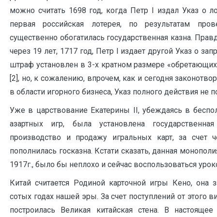
можно считать 1698 год, когда Петр I издал Указ о л
первая российская лотерея, по результатам пров
существенно обогатилась государственная казна. Прав
через 19 лет, 1717 год, Петр I издает другой Указ о зап
штраф установлен в 3-х кратном размере «обретающих
[2], но, к сожалению, впрочем, как и сегодня законотв
в области игорного бизнеса, Указ полного действия не п
Уже в царствование Екатерины II, убеждаясь в беспо
азартных игр, была установлена государственна
производство и продажу игральных карт, за счет ч
пополнилась госказна. Кстати сказать, данная монополи
1917г., было бы неплохо и сейчас воспользоваться уро
Китай считается Родиной карточной игры Кено, она з
сотых годах нашей эры. За счет поступлений от этого в
построилась Великая китайская стена. В настояще