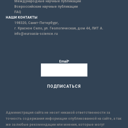
Международные научные публикации
Всероссийские научные публикации
FAQ
НАШИ КОНТАКТЫ
198320, Санкт-Петербург,
г. Красное Село, ул. Геологическая, дом 44, ЛИТ А.
info@euroasia-science.ru
Email*
Администрация сайта не несет никакой ответственности за
точность содержания информации опубликованной на сайте, а так
же за любые рекомендации или мнения, которые могут