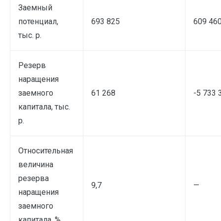
Заемный
потенциал,
693 825
609 46
тыс. р.
Резерв
наращения
заемного
61 268
-5 733 
капитала, тыс.
р.
Относительная
величина
резерва
9,7
—
наращения
заемного
капитала, %