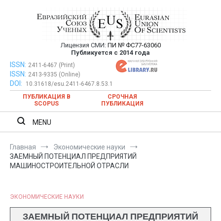
Перейти
к
содержимому
Лицензия СМИ:
ПИ № ФС77-63060
Евразийский Союз Ученых —
Публикуется с 2014 года
публикация научных статей в
ISSN:
Евразийский Союз Ученых — публикация научных статей в
2411-6467 (Print)
ISSN:
2413-9335 (Online)
ежемесячном научном журнале
ежемесячном научном журнале
DOI:
10.31618/esu.2411-6467.8.53.1
ПУБЛИКАЦИЯ В
СРОЧНАЯ
SCOPUS
ПУБЛИКАЦИЯ
MENU
Главная
Экономические науки
ЗАЕМНЫЙ ПОТЕНЦИАЛ ПРЕДПРИЯТИЙ
МАШИНОСТРОИТЕЛЬНОЙ ОТРАСЛИ
ЭКОНОМИЧЕСКИЕ НАУКИ
ЗАЕМНЫЙ ПОТЕНЦИАЛ ПРЕДПРИЯТИЙ