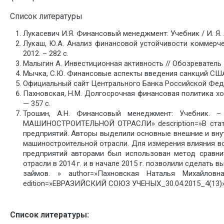
Список литературы
Лукасевич И.Я. Финансовый менеджмент: Учебник / И. Я. Лу
Лукаш, Ю.А. Анализ финансовой устойчивости коммерчес
2012. – 282 с.
Малыгин А. Инвестиционная активность // Обозреватель – 
Мычка, С.Ю. Финансовые аспекты введения санкций США и
Официальный сайт Центрального Банка Российской Феде
Пахновская, Н.М. Долгосрочная финансовая политика хоз
— 357 с.
Трошин, А.Н. Финансовый менеджмент: Учебник.
МАШИНОСТРОИТЕЛЬНОЙ ОТРАСЛИ» description=»В стать
предприятий. Авторы выделили основные внешние и вну
машиностроительной отрасли. Для измерения влияния в
предприятий авторами был использован метод сравни
отрасли в 2014 г. и в начале 2015 г. позволили сделат
займов. » author=»Пахновская Наталья Михайловна
edition=»ЕВРАЗИЙСКИЙ СОЮЗ УЧЕНЫХ_30.04.2015_4(13)» 
Список литературы: