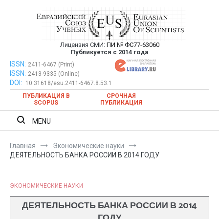
Перейти
к
содержимому
Лицензия СМИ:
ПИ № ФС77-63060
Евразийский Союз Ученых —
Публикуется с 2014 года
публикация научных статей в
ISSN:
Евразийский Союз Ученых — публикация научных статей в
2411-6467 (Print)
ISSN:
2413-9335 (Online)
ежемесячном научном журнале
ежемесячном научном журнале
DOI:
10.31618/esu.2411-6467.8.53.1
ПУБЛИКАЦИЯ В
СРОЧНАЯ
SCOPUS
ПУБЛИКАЦИЯ
MENU
Главная
Экономические науки
ДЕЯТЕЛЬНОСТЬ БАНКА РОССИИ В 2014 ГОДУ
ЭКОНОМИЧЕСКИЕ НАУКИ
ДЕЯТЕЛЬНОСТЬ БАНКА РОССИИ В 2014
ГОДУ