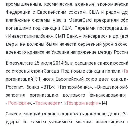
промышленные, космические, военные, экономическ
Федерации с Европейским союзом, США и рядом друг
платёжные системы Visa и MasterCard прекратили об
попавшими под санкции США. Первыми пострадавшими
«Инвесткапиталбанк», СМП Банк, «Финсервис» и др. (вс
меры не должны были нанести серьезный урон эконом
военного кризиса на Украине напряжение между Россие
В результате 25 июля 2014 был расширен список росси
со стороны стран Запада. Под новые санкции попали «
Г
организаций. 31 июля Европейский союз ввёл санкци
России», банка «ВТБ», «Газпромбанка», «Внешэкономб
запретил организацию долгового финансирования 
«
Роснефти
», «
Транснефти
», «
Газпром нефти
» [4].
Список санкций можно продолжать довольно долго. Зап
удары по самым уязвимым местам: инвестициям в