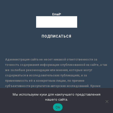
Email*
Администрация сайта не несет никакой ответственности за
точность содержания информации опубликованной на сайте, а так
же за любые рекомендации или мнения, которые могут
содержаться в исследовательских публикациях, и за
применимость её к конкретным лицам, по причине
субъективности результатов авторских исследований. Кроме
того, поскольку интернет не обеспечивает в полной мере
Мы используем куки для наилучшего представления
надежной защиты информации, Сайт не несет ответственности за
нашего сайта.
информацию, присылаемую через интернет.
Ok
-->