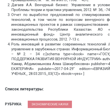
Дагаев А.А. Венчурный бизнес: Управление в условия
Проблемы теории и практики управления, 2012. №. 3б, -74 
Отчет по выработке предложений по стимулировани
технологий, в том числе по вопросам венчурного ф
инновационных проектов в рамках совершенствования
законодательства Республики Казахстан. АО «
инновационный фонд» Центр аналитического с
инновационных процессов, 2012. 7-13 с.
Роль инноваций в развитии современных технологий /
управление в зарубежных странах. Информационный Бюлл
– №2. – 34 c.[schema type=»book» name=»ГОС
ПОДДЕРЖКА РАЗВИТИЯ ВЕНЧУРНОЙ ИНДУСТРИИ» autho
Камар, Абдимомынова Алма Шакирбековна» publisher
ЕКАТЕРИНА» pubdate=»2017-04-29″ edition=»ЕВРА
УЧЕНЫХ_ 28.03.2015_03(12)» ebook=»yes» ]
Список литературы:
РУБРИКА:
ЭКОНОМИЧЕСКИЕ НАУКИ