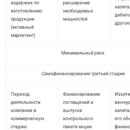
издержек по
расширение
капита
изготовлению
необходимых
дебито
продукции
мощностей
другое
(активный
маркетинг)
Минимальный риск
Самофинансирование третьей стадии
Переход
Финансирование
Изъят
деятельности
поглащений и
венчур
компании в
выпуска
капита
коммерческую
контрольного
его о
стадию
пакета акции
финан