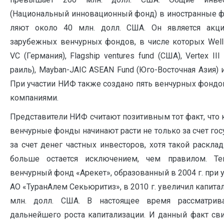
(Национальный инновационный фонд) в иностранные ф
ляют около 40 млн. долл. США. Он является акц
зарубежных венчурных фондов, в чис­ле которых Wellin
VC (Германия), Flagship ventures fund (США), Vertex III
раиль), Mayban-JAIC ASEAN Fund (Юго-Восточная Азия) 
При участии НИФ также создано пять венчурных фонд
компаниями.
Представители НИФ считают позитивным тот факт, что 
венчурные фонды начи­нают расти не только за счет госу
за счет денег частных инвесторов, хотя такой раскла
больше остается исключением, чем правилом. Т
венчурный фонд «Арекет», образованный в 2004 г. при 
АО «ТуранАлем Секьюритиз», в 2010 г. увеличил капи­та
млн. долл. США. В настоящее время рассматрива
дальнейшего роста капитализации. И данный факт св