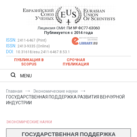
Перейти
к
содержимому
Лицензия СМИ:
ПИ № ФС77-63060
Евразийский Союз Ученых —
Публикуется с 2014 года
публикация научных статей в
ISSN:
Евразийский Союз Ученых — публикация научных статей в
2411-6467 (Print)
ISSN:
2413-9335 (Online)
ежемесячном научном журнале
ежемесячном научном журнале
DOI:
10.31618/esu.2411-6467.8.53.1
ПУБЛИКАЦИЯ В
СРОЧНАЯ
SCOPUS
ПУБЛИКАЦИЯ
MENU
Главная
Экономические науки
ГОСУДАРСТВЕННАЯ ПОДДЕРЖКА РАЗВИТИЯ ВЕНЧУРНОЙ
ИНДУСТРИИ
ЭКОНОМИЧЕСКИЕ НАУКИ
ГОСУДАРСТВЕННАЯ ПОДДЕРЖКА