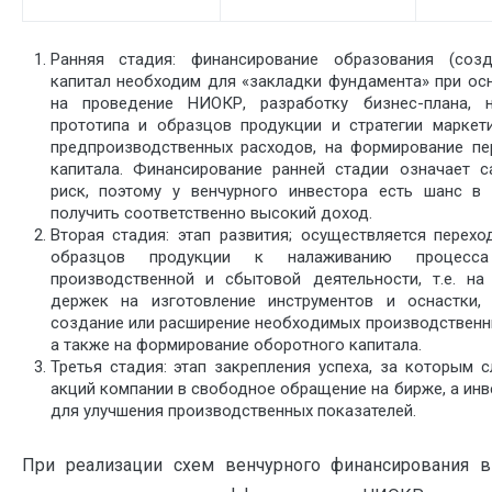
Ранняя стадия: финансирование образования (соз
капитал необходим для «за­кладки фундамента» при о
на проведение НИОКР, разработку бизнес-плана, н
прототипа и образцов продукции и стратегии маркети
предпроизводственных расходов, на формирование пе
капитала. Финансирование ранней стадии означает с
риск, поэтому у венчурного инвестора есть шанс в 
получить соответст­венно высокий доход.
Вторая стадия: этап развития; осуществляется перех
образцов продукции к на­лаживанию процесса
производственной и сбытовой деятельности, т.е. на
держек на изготовление инструментов и оснастки, 
создание или расширение необхо­димых производствен
а также на формирование оборотного капитала.
Третья стадия: этап закрепления успеха, за которым 
акций компании в сво­бодное обращение на бирже, а ин
для улучшения производственных показателей.
При реализации схем венчурного финансирования 