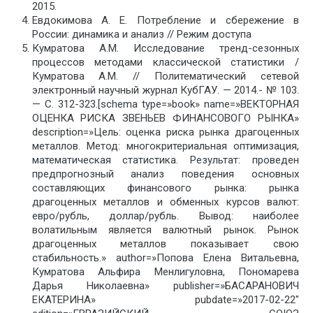
2015.
Евдокимова А. Е. Потребление и сбережение в
России: динамика и анализ // Режим доступа
Кумратова А.М. Исследование тренд-сезонных
процессов методами классической статистики /
Кумратова А.М. // Политематический сетевой
электронный научный журнал КубГАУ. — 2014.- № 103.
— С. 312-323.[schema type=»book» name=»ВЕКТОРНАЯ
ОЦЕНКА РИСКА ЗВЕНЬЕВ ФИНАНСОВОГО РЫНКА»
description=»Цель: оценка риска рынка драгоценных
металлов. Метод: многокритериальная оптимизация,
математическая статистика. Результат: проведен
предпрогнозный анализ поведения основных
составляющих финансового рынка: рынка
драгоценных металлов и обменных курсов валют:
евро/рубль, доллар/рубль. Вывод: наиболее
волатильным является валютный рынок. Рынок
драгоценных металлов показывает свою
стабильность.» author=»Попова Елена Витальевна,
Кумратова Альфира Менлигуловна, Пономарева
Дарья Николаевна» publisher=»БАСАРАНОВИЧ
ЕКАТЕРИНА» pubdate=»2017-02-22″