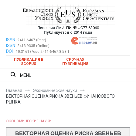
Перейти
к
содержимому
Лицензия СМИ:
ПИ № ФС77-63060
Евразийский Союз Ученых —
Публикуется с 2014 года
публикация научных статей в
ISSN:
Евразийский Союз Ученых — публикация научных статей в
2411-6467 (Print)
ISSN:
2413-9335 (Online)
ежемесячном научном журнале
ежемесячном научном журнале
DOI:
10.31618/esu.2411-6467.8.53.1
ПУБЛИКАЦИЯ В
СРОЧНАЯ
SCOPUS
ПУБЛИКАЦИЯ
MENU
Главная
Экономические науки
ВЕКТОРНАЯ ОЦЕНКА РИСКА ЗВЕНЬЕВ ФИНАНСОВОГО
РЫНКА
ЭКОНОМИЧЕСКИЕ НАУКИ
ВЕКТОРНАЯ ОЦЕНКА РИСКА ЗВЕНЬЕВ