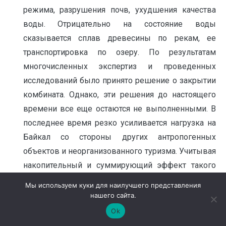
режима, разрушения почв, ухудшения качества
воды. Отрицательно на состояние воды
сказывается сплав древесины по рекам, ее
транспортировка по озеру. По результатам
многочисленных экспертиз и проведенных
исследований было принято решение о закрытии
комбината. Однако, эти решения до настоящего
времени все еще остаются не выполненными. В
последнее время резко усиливается нагрузка на
Байкал со стороны других антропогенных
объектов и неорганизованного туризма. Учитывая
накопительный и суммирующий эффект такого
воздействия, а также повышенную ранимость
Мы используем куки для наилучшего представления
озера и окружающих его ландшафтов,
нашего сайта.
представленных в основном хвойными лесами,
Ok
произрастающими на бедных почвах в