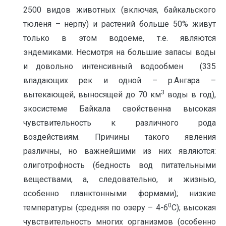
2500 видов животных (включая, байкальского
тюленя – нерпу) и растений больше 50% живут
только в этом водоеме, т.е. являются
эндемиками. Несмотря на большие запасы воды
и довольно интенсивный водообмен (335
впадающих рек и одной – р.Ангара –
3
вытекающей, выносящей до 70 км
воды в год),
экосистеме Байкала свойственна высокая
чувствительность к различного рода
воздействиям. Причины такого явления
различны, но важнейшими из них являются:
олиготрофность (бедность вод питательными
веществами, а, следовательно, и жизнью,
особенно планктонными формами); низкие
0
температуры (средняя по озеру – 4-6
С); высокая
чувствительность многих организмов (особенно