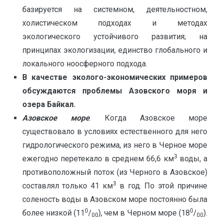
базируется на системном, деятельностном,
холистическом подходах и методах
экологического устойчивого развития; на
принципах экологизации, единство глобального и
локального ноосферного подхода.
В качестве эколого-экономических примеров
обсуждаются проблемы Азовского моря и
озера Байкал.
Азовское море
. Когда Азовское море
существовало в условиях естественного для него
гидрологического режима, из него в Черное море
3
ежегодно перетекало в среднем 66,6 км
воды, а
противоположный поток (из Черного в Азовское)
3
составлял только 41 км
в год. По этой причине
соленость воды в Азовском море постоянно была
0
0
более низкой (11
/
), чем в Черном море (18
/
).
00
00