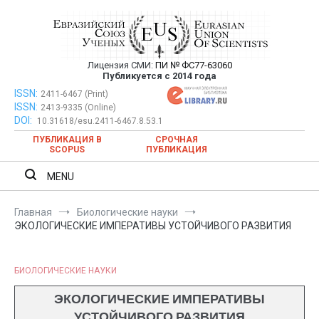
Перейти
к
содержимому
Лицензия СМИ:
ПИ № ФС77-63060
Евразийский Союз Ученых —
Публикуется с 2014 года
публикация научных статей в
ISSN:
Евразийский Союз Ученых — публикация научных статей в
2411-6467 (Print)
ISSN:
2413-9335 (Online)
ежемесячном научном журнале
ежемесячном научном журнале
DOI:
10.31618/esu.2411-6467.8.53.1
ПУБЛИКАЦИЯ В
СРОЧНАЯ
SCOPUS
ПУБЛИКАЦИЯ
MENU
Главная
Биологические науки
ЭКОЛОГИЧЕСКИЕ ИМПЕРАТИВЫ УСТОЙЧИВОГО РАЗВИТИЯ
БИОЛОГИЧЕСКИЕ НАУКИ
ЭКОЛОГИЧЕСКИЕ ИМПЕРАТИВЫ
УСТОЙЧИВОГО РАЗВИТИЯ