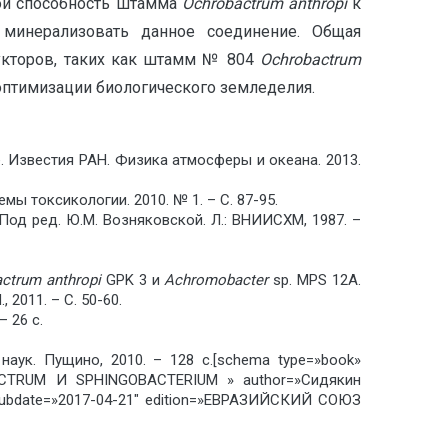
ой способность штамма
Ochrobactrum anthropi
к
 минерализовать данное соединение. Общая
кторов, таких как штамм № 804
Ochrobactrum
птимизации биологического земледелия.
е. Известия РАН. Физика атмосферы и океана. 2013.
ы токсикологии. 2010. № 1. – С. 87-95.
од ред. Ю.М. Возняковской. Л.: ВНИИСХМ, 1987. –
actrum
anthropi
GPK 3 и
Achromobacter
sp. MPS 12A.
2011. – С. 50-60.
 26 с.
наук. Пущино, 2010. – 128 с.[schema type=»book»
UM И SPHINGOBACTERIUM » author=»Сидякин
ubdate=»2017-04-21″ edition=»ЕВРАЗИЙСКИЙ СОЮЗ