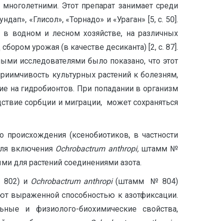
о многолетними. Этот препарат занимает среди
ндап», «Глисол», «Торнадо» и «Ураган» [5, с. 50].
, в водном и лесном хозяйстве, на различных
бором урожая (в качестве десиканта) [2, с. 87].
мыми исследователями было показано, что этот
приимчивость культурных растений к болезням,
е на гидробионтов. При попадании в организм
дствие сорбции и миграции, может сохраняться
 происхождения (ксенобиотиков, в частности
 для включения
Ochrobactrum anthropi,
штамм №
ми для растений соединениями азота.
 802) и
Ochrobactrum anthropi
(штамм № 804)
ют выраженной способностью к азотфиксации.
ные и физиолого-биохимические свойства,