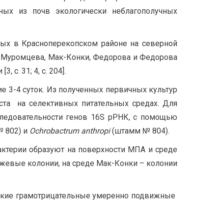
ных из почв экологически неблагополучных
ных в Красноперекопском районе на северной
, Муромцева, Мак-Конки, Федорова и Федорова
. 31; 4, с. 204].
ие 3-4 суток. Из полученных первичных культур
ста на селективных питательных средах. Для
ледовательности генов 16S рРНК, с помощью
 802) и
Ochrobactrum
anthropi
(штамм № 804).
актерии образуют на поверхности МПА и среде
жевые колонии, на среде Мак-Конки – колонии
лкие грамотрицательные умеренно подвижные