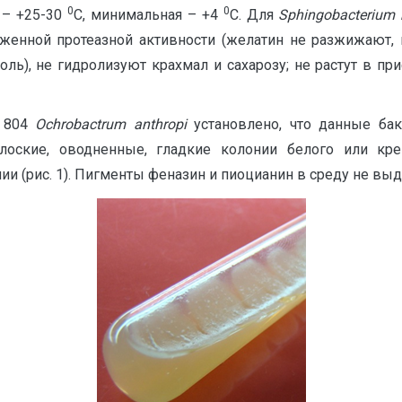
0
0
 – +25-30
С, минимальная – +4
С. Для
Sphingobacterium
раженной протеазной активности (желатин не разжижают,
ль), не гидролизуют крахмал и сахарозу; не растут в пр
№ 804
Ochrobactrum
anthropi
установлено, что данные бак
оские, оводненные, гладкие колонии белого или кре
 (рис. 1). Пигменты феназин и пиоцианин в среду не выд