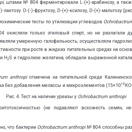
pi
, штамм № 804 ферментировали L-(+)-арабинозу, а также
)-лактозу. D-(-)-фруктозу, D-(+)-ксилозу, D-(+)-мальтозу (рис.
Биохимические тесты по утилизации углеводов
Ochrobactrum
 окисляли только этиловый спирт, но не разлагали дуль
проявляли умеренную галофильность; осуществляли гидроли
тивности при росте в жидких питательных средах на осно
и H
S и гидролизе желатина; обладали выраженной катала
2
rum anthropi
отмечена на питательной среде Калининск
10
ва без добавления мелассы и микроэлементов (15×10
КОЕ
Рис. 4. Тест на наличие уреазы у
Ochrobactrum anthropi
итотоксичностью (не подавляют всхожесть семян, не
но, что бактерии
Ochrobactrum anthropi
№ 804 способны разл