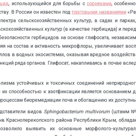
ицид
, использующийся для борьбы с
сорняками
, особенн
тву. В России он известен под
торговыми названиями
«Рау
пектра сельскохозяй­ственных культур, в садах и парках
скохозяйственных культур (в качестве гербицида) и перед с
безопасности гербицидов на основе глифосата, независи
яя на состав и активность микрофлоры, увеличивает вос
лов в водных экосистемах, оказывая вредное воздействи
ций ряда органов. Глифосат, накапливаясь в почве всле
лизма устойчивых и токсичных соединений неприродного
 с их способностью к азотфиксации является основанием
процессам биоремедиации почв и обогащению их доступны
едставители видов
Sphingobacterium
multivorum
(штамм №
очв Красноперекопского района Республики Крым, облада
озволило выявить их основные морфолого-культураль