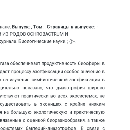
нале,
Выпуск:
,
Том:
,
Страницы в выпуске:
-
 ИЗ РОДОВ OCHROBACTRUM И
ле. Биологические науки. ; ():-.
 газа обеспечивает продуктивность биосферы в
идает процессу азотфиксации особое значение в
 на изучение симбиотической азотфиксации в
дительно показано, что диазотрофия широко
тствуют практически во всех экосистемах, не
 существовать в эконишах с крайне низким
ря на большую экологическую и практическую
язанные с оценкой биоразнообразия, а также
системах бактерий-диазотрофов. В связи с