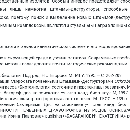
родственных изолятов. Особый интерес представляет соб
стны лишь немногие штаммы-деструкторы, способные
ока, поэтому поиск и выделение новых штаммов-дестру
имным комплексом, является актуальным направлением о
Цикл азота в земной климатической системе и его моделировани
ние в окружающей среде и уровни остатков. Современные проблем
е методы исследования почвы: методические рекомендации. П
ологии. Под ред. Н.С. Егорова. М.: МГУ, 1995. – С. 202-208.
лизации глифосата почвенными штаммами-деструкторами
Ochrob
есса «Биотехнология: состояние и перспективы развития». М., 
тореф. дис. на соискание уч. степ. канд. биол. наук. М, 1997. –
биологическая трансформация азота в почве. М.: ГЕОС. – 139 с.
ными бактериями. Дис. на соискание уч. степ. канд. биол. 
ННОСТИ ПОЧВЕННЫХ ДИАЗОТРОФОВ ИЗ РОДОВ OCHROBACTR
рина Ирина Павловна» publisher=»БАСАРАНОВИЧ ЕКАТЕРИНА» p