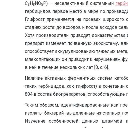
C
H
NO
P) – неселективный системный
герб
3
8
5
гербицидов первое место в мире по производс
Глифосат применяется на посевах широкого с
стадиях роста: до всходов и после всходов сель
Хотя производители приводят доказательства 
препарат изменяет почвенную экосистему, вли
способствует аккумулированию тяжелых метал
млекопитающих он приводит к нарушениям функ
в ней в течение нескольких лет [8, с. 6].
Наличие активных ферментных систем катабо
таких гербицидов, как глифосат) в сочетании
804 в состав биопрепаратов, способствующие 
Таким образом, идентифицированные как пр
изоляты бактерий, выделенные из степных п
Изучение особенностей данных штаммов п