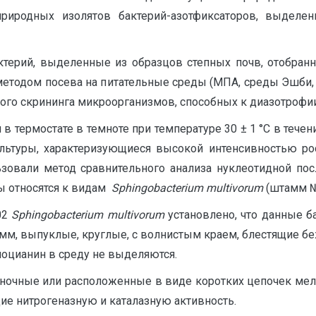
риродных изолятов бактерий-азотфиксаторов, выделен
ерий, выделенные из образцов степных почв, отобран
. методом посева на питательные среды (МПА, среды Эшби
 скрининга микроорганизмов, способных к диазотрофии [3, с
термостате в темноте при температуре 30 ± 1 °С в течен
ьтуры, характеризующиеся высокой интенсивностью ро
овали метод сравнительного анализа нуклеотидной пос
ы относятся к видам
S
phingobacterium
multivorum
(штамм №
02
Sphingobacterium
multivorum
установлено, что данные б
мм, выпуклые, круглые, с волнистым краем, блестящие бе
иоцианин в среду не выделяются.
ночные или расположенные в виде коротких цепочек ме
е нитрогеназную и каталазную активность.