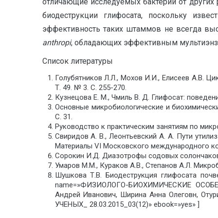
отличающие исследуемых бактерий от других 
биодеструкции глифосата, поскольку изве
эффективность таких штаммов не всегда выс
anthropi
, обладающих эффективным мультиэнз
Список литературы
Голубятников Л.Л., Мохов И.И., Елисеев А.В. 
Т. 49. № 3. С. 255-270.
Кузнецова Е. М., Чмиль В. Д. Глифосат: поведе
Основные микробиологические и биохимически
С. 31.
Руководство к практическим занятиям по микроби
Свиридов А. В., Леонтьевский А. А. Пути ути
Материалы VI Московского международного конгр
Сорокин И.Д. Диазотрофы содовых солончаков. Ав
Умаров М.М., Кураков А.В., Степанов А.Л. Микро
Шушкова Т.В. Биодеструкция глифосата почвен
name=»ФИЗИОЛОГО-БИОХИМИЧЕСКИЕ ОСОБЕ
Андрей Иванович, Ширина Анна Олеговн, Оту
УЧЕНЫХ_ 28.03.2015_03(12)» ebook=»yes» ]