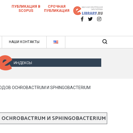
ПУБЛИКАЦИЯ В
СРОЧНАЯ
SCOPUS
ПУБЛИКАЦИЯ
 научных статей в ежемесячном научном
нале
ячном научном журнале
НАШИ КОНТАКТЫ
ИНДЕКСЫ
ОДОВ OCHROBACTRUM И SPHINGOBACTERIUM
OCHROBACTRUM И SPHINGOBACTERIUM