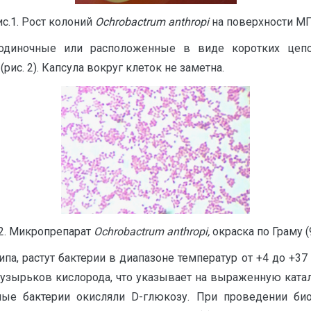
с.1. Рост колоний
Ochrobactrum anthropi
на поверхности МП
одиночные или расположенные в виде коротких цепо
рис. 2). Капсула вокруг клеток не заметна.
 2. Микропрепарат
Ochrobactrum anthropi,
окраска по Граму (
ипа, растут бактерии в диапазоне температур от +4 до +37
узырьков кислорода, что указывает на выраженную катал
ые бактерии окисляли D-глюкозу. При проведении био