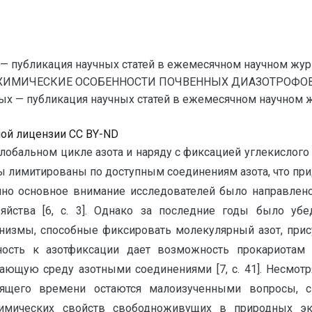
— публикация научных статей в ежемесячном научном жур
ХИМИЧЕСКИЕ ОСОБЕННОСТИ ПОЧВЕННЫХ ДИАЗОТРОФОВ
— публикация научных статей в ежемесячном научном журна
ной лицензии CC BY-ND
обальном цикле азота и наряду с фиксацией углекислого
мы лимитированы по доступным соединениям азота, что пр
нно основное внимание исследователей было направлено
яйства [6, с. 3]. Однако за последние годы было убе
анизмы, способные фиксировать молекулярный азот, прису
бность к азотфиксации дает возможность прокариотам
жающую среду азотными соединениями [7, с. 41]. Несмот
оящего времени остаются малоизученными вопросы, св
химических свойств свободноживущих в природных эко