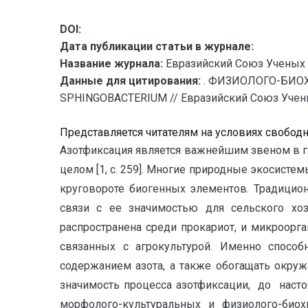
DOI:
Дата публикации статьи в журнале:
Название журнала:
Евразийский Союз Ученых 
Данные для цитирования:
. ФИЗИОЛОГО-БИО
SPHINGOBACTERIUM // Евразийский Союз Ученых 
Представляется читателям на условиях свобод
Азотфиксация является важнейшим звеном в гл
целом [1, с. 259]. Многие природные экосисте
круговороте биогенных элементов. Традицио
связи с ее значимостью для сельского хоз
распространена среди прокариот, и микроорг
связанных с агрокультурой. Именно спосо
содержанием азота, а также обогащать окру
значимость процесса азотфиксации, до наст
морфолого-культуральных и физиолого-био