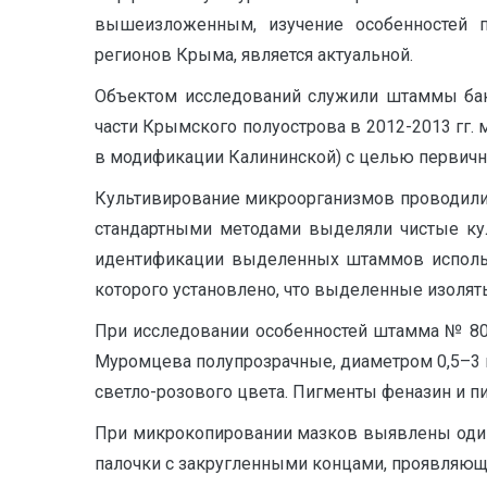
вышеизложенным, изучение особенностей п
регионов Крыма, является актуальной.
Объектом исследований служили штаммы бакт
части Крымского полуострова в 2012-2013 гг
в модификации Калининской) с целью первичного
Культивирование микроорганизмов проводили в 
стандартными методами выделяли чистые кул
идентификации выделенных штаммов использ
которого установлено, что выделенные изолят
При исследовании особенностей штамма № 8
Муромцева полупрозрачные, диаметром 0,5–3 
светло-розового цвета. Пигменты феназин и п
При микрокопировании мазков выявлены оди
палочки с закругленными концами, проявляющи