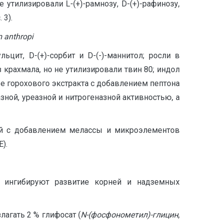
 утилизировали L-(+)-рамнозу, D-(+)-рафинозу,
 3).
 anthropi
цит, D-(+)-сорбит и D-(-)-маннитол; росли в
з крахмала, но не утилизировали твин 80; индол
ве горохового экстракта с добавлением пептона
зной, уреазной и нитрогеназной активностью, а
ой с добавлением мелассы и микроэлементов
).
 ингибируют развитие корней и надземных
агать 2 % глифосат (
N-(фосфонометил)-глицин
,