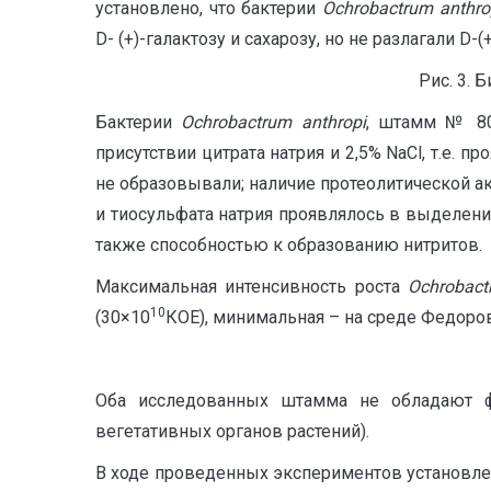
установлено, что бактерии
Ochrobactrum anthro
D- (+)-галактозу и сахарозу, но не разлагали D-(+
Рис. 3. 
Бактерии
Ochrobactrum anthropi
, штамм № 804
присутствии цитрата натрия и 2,5% NaCl, т.е. 
не образовывали; наличие протеолитической ак
и тиосульфата натрия проявлялось в выделени
также способностью к образованию нитритов.
Максимальная интенсивность роста
Ochrobact
10
(30×10
КОЕ), минимальная – на среде Федоро
Оба исследованных штамма не обладают ф
вегетативных органов растений).
В ходе проведенных экспериментов установле