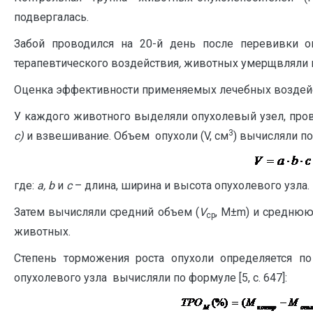
подвергалась.
Забой проводился на 20-й день после перевивки о
терапевтического воздействия
,
животных умерщвляли п
Оценка эффективности применяемых лечебных воздей
У каждого животного выделяли опухолевый узел, пров
3
c
)
и взвешивание. Объем опухоли (V, см
) вычисляли по 
где:
a, b
и
c
– длина, ширина и высота опухолевого узла.
Затем вычисляли средний объем (
V
, M±m) и среднюю
ср
животных.
Степень торможения роста опухоли определяется п
опухолевого узла вычисляли по формуле [5, с. 647]: