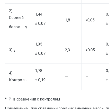
2)
1,44
0
Соевый
1,8
>0,05
± 0,07
±
белок + γ
1,35
0
3) γ
2,3
<0,05
± 0,07
±
1,78
0
4)
—
—
Контроль
± 0,19
±
* Р в сравнении с контролем
Примечание: при сравнении средних значений массы пе