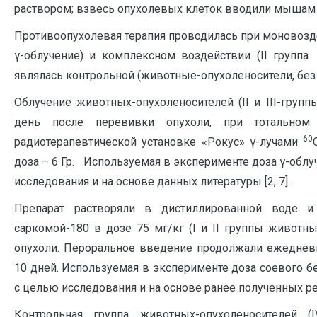
раствором; взвесь опухолевых клеток вводили мышам по
Противоопухолевая терапия проводилась при моновоздейс
γ-облучение) и комплексном воздействии (II группа
являлась контрольной (животные-опухоленосители, без 
Облучение животных-опухоленосителей (II и III-группы
день после перевивки опухоли, при тотальном
60
радиотерапевтической установке «Рокус» γ-лучами
доза – 6 Гр. Используемая в эксперименте доза γ-обл
исследования и на основе данных литературы [2, 7].
Препарат растворяли в дистиллированной воде
саркомой-180 в дозе 75 мг/кг (I и II группы животны
опухоли. Пероральное введение продолжали ежедневн
10 дней. Используемая в эксперименте доза соевого бе
с целью исследования и на основе ранее полученных ре
Контрольная группа животных-опухоленосителей