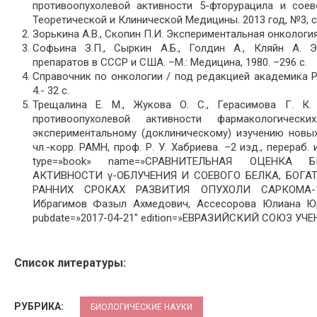
противоопухолевой активности 5-фторурацила и соев
Теоретической и Клинической Медицины. 2013 год, №3, с.
Зорькина А.В., Скопин П.И. Экспериментальная онкология. –
Софьина З.П., Сыркин А.Б., Голдин А., Кляйн А. Э
препаратов в СССР и США. –М.: Медицина, 1980. –296 с.
Справочник по онкологии / под редакцией академика Р
4.- 32 с.
Трещалина Е. М., Жукова О. С., Герасимова Г. К
противоопухолевой активности фармакологиче
экспериментальному (доклиническому) изучению новы
чл.-корр. РАМН, проф. Р. У. Хабриева. –2 изд., перераб.
type=»book» name=»СРАВНИТЕЛЬНАЯ ОЦЕНКА
АКТИВНОСТИ γ-ОБЛУЧЕНИЯ И СОЕВОГО БЕЛКА, БОГ
РАННИХ СРОКАХ РАЗВИТИЯ ОПУХОЛИ САРКОМА-180″
Ибрагимов Фазыл Ахмедович, Ассесорова Юлиана Ю
pubdate=»2017-04-21″ edition=»ЕВРАЗИЙСКИЙ СОЮЗ УЧЕНЫ
Список литературы:
РУБРИКА:
БИОЛОГИЧЕСКИЕ НАУКИ