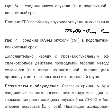
где:
М
– средняя масса опухоли (г) в подопытной и
конкретный срок.
Процент ТРО по объему опухолевого узла вычисляли по ф
3
где:
V
– средний объем опухоли (см
) в подопытной 
конкретный срок.
Дополнительно, наряду с противоопухолевым э
спленотропное действие проводимой терапии метод
селезенки (г) и визуально-тактильной оценки цвет
органов у животных опытных и контрольной групп.
Результаты и обсуждение.
Согласно принятым Крит
соединение нового класса, рекомендуемое для к
торможение роста солидных опухолей на 70-90% и бо
отмены вещества [5, с. 638]. Настоящее исследова