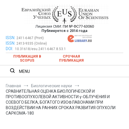
Перейти
к
содержимому
Лицензия СМИ:
ПИ № ФС77-63060
Евразийский Союз Ученых —
Публикуется с 2014 года
публикация научных статей в
ISSN:
Евразийский Союз Ученых — публикация научных статей в
2411-6467 (Print)
ISSN:
2413-9335 (Online)
ежемесячном научном журнале
ежемесячном научном журнале
DOI:
10.31618/esu.2411-6467.8.53.1
ПУБЛИКАЦИЯ В
СРОЧНАЯ
SCOPUS
ПУБЛИКАЦИЯ
MENU
Главная
Биологические науки
СРАВНИТЕЛЬНАЯ ОЦЕНКА БИОЛОГИЧЕСКОЙ И
ПРОТИВООПУХОЛЕВОЙ АКТИВНОСТИ γ-ОБЛУЧЕНИЯ И
СОЕВОГО БЕЛКА, БОГАТОГО ИЗОФЛАВОНАМИ ПРИ
ВОЗДЕЙСТВИИ НА РАННИХ СРОКАХ РАЗВИТИЯ ОПУХОЛИ
САРКОМА-180