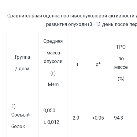
Сравнительная оценка противоопухолевой активности γ
развития опухоли (3–13 день после пе
Средняя
ТРО
масса
Группа
по
опухоли
t
p*
массе
/ доза
(г)
(%)
M±m
1)
0,050
Соевый
2,9
<0,05
94,3
± 0,012
белок