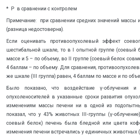
* Р в сравнении с контролем
Примечание: при сравнении средних значений массы и
(разница недостоверна).
Если оценивать противоопухолевый эффект соев
шестибальной шкале, то в I опытной группе (соевый
массе и 5 – по объему, во II группе (соевый белок сов
4 баллам – по объему. Для сравнения, противоопухоле
же шкале (III группа) равен, 4 баллам по массе и по объ
Было показано, что воздействие γ-облучения и
опухоленосителей в указанные сроки развития опухо
изменениям массы печени ни в одной из подопытны
показал, что у 43% животных III-группы (γ-облучение
соевый белок) печень была бледной или цвета коф
изменения печени встречались у единичных животных (Т