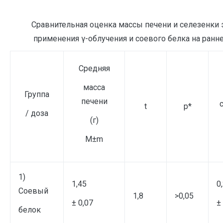
Сравнительная оценка массы печени и селезенки
применения γ-облучения и соевого белка на ранн
Средняя
масса
Группа
печени
t
p*
/ доза
(г)
M±m
1)
1,45
0
Соевый
1,8
>0,05
± 0,07
±
белок