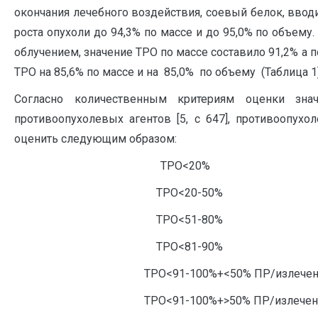
окончания лечебного воздействия, соевый белок, вв
роста опухоли до 94,3% по массе и до 95,0% по объему
облучением, значение ТРО по массе составило 91,2% а 
ТРО на 85,6% по массе и на 85,0% по объему (Таблица 1)
Согласно количественным критериям оценки зна
противоопухолевых агентов [5, с 647], противоопу
оценить следующим образом:
ТРО<20% 0
ТРО<20-50% ±
ТРО<51-80% +
ТРО<81-90% +
ТРО<91-100%+<50% ПР/излеч
ТРО<91-100%+>50% ПР/излече