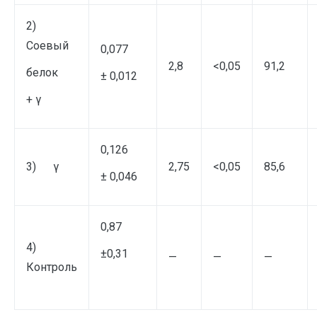
2)
Соевый
0,077
2,8
<0,05
91,2
белок
± 0,012
+ γ
0,126
3) γ
2,75
<0,05
85,6
± 0,046
0,87
4)
±0,31
—
—
—
Контроль