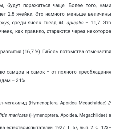
ы, будут поражаться чаще. Более того, нами
яет 2,8 ячейки. Это намного меньше величины
oxys
, среди ячеек гнезд
M. apicalis
– 11,7. Это
ячеек, как правило, стараются через некоторое
азвития (16,7 %). Гибель потомства отмечается
ию самцов и самок – от полного преобладания
здам – 31%.
мегахилид (Hymenoptera, Apoidea, Megachilidae) //
itis
manicata
(Hymenoptera, Apoidea, Megachilidae) в
 естествоиспытателей. 1927. Т. 57, вып. 2. С. 123–