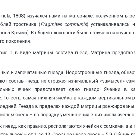
pinola, 1808) изучался нами на материале, полученном в р
блей тростника (
Fragmites
communis
) устанавливались 
зона Крыма). В общей сложности было получено и изучено 
го поколения.
рис. 1 в виде матрицы состава гнезд. Матрица представ
ные и запечатанные гнезда. Недостроенные гнезда, обна
ют состав гнезд, не отражая изначальный «замысел» сам
альных ячеек представляет одно гнездо. Ячейки в 
е. То есть, самая нижняя ячейка в каждом вертикальном р
оследней. Гнезда в пределах каждой матрицы ранжирован
числом ячеек – по порядку уменьшения в них числа ячеек с
 гнезд, как правило, располагаются ячейки с самками, а 
ву ячеек – от 1 до 13. Среднее число ячеек – 5,9. Общий п