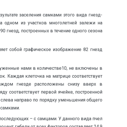
езультате заселения самками этого вида гнезд-
на одном из участков многолетней залежи на
90 гнезд, построенных в течение одного сезона
ляет собой графическое изображение 82 гнезд
руженные нами в количестве10, не включены в
ок. Каждая клеточка на матрице соответствует
каждом гнезде расположены снизу вверх в
яду соответствует первой ячейке, построенной
ы слева направо по порядку уменьшения общего
 самками.
в последующих – с самцами. У данного вида пчел
роцент гибели от всех факторов составляет 24,9