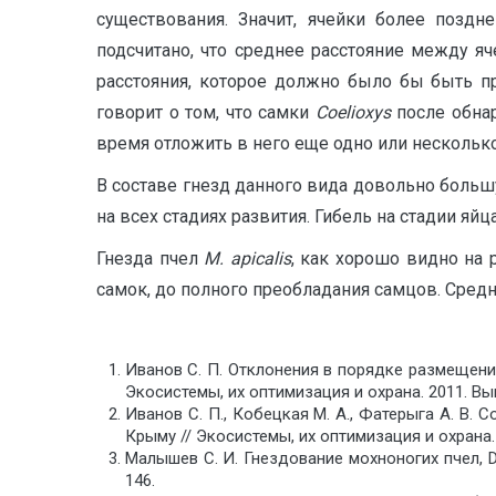
существования. Значит, ячейки более поздн
подсчитано, что среднее расстояние между 
расстояния, которое должно было бы быть 
говорит о том, что самки
Сoelioxys
после обна
время отложить в него еще одно или нескольк
В составе гнезд данного вида довольно большу
на всех стадиях развития. Гибель на стадии яйца 
Гнезда пчел
M
.
apicalis
, как хорошо видно на
самок, до полного преобладания самцов. Средн
Иванов С. П. Отклонения в порядке размещения 
Экосистемы, их оптимизация и охрана. 2011. Вып.
Иванов С. П., Кобецкая М. А., Фатерыга А. В.
Крыму // Экосистемы, их оптимизация и охрана. 2
Малышев С. И. Гнездование мохноногих пчел, Das
146.