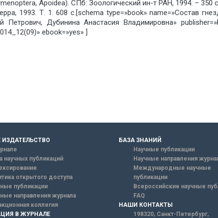
menoptera, Apoidea). СПб: Зоологический ин-т РАН, 1994. – 350 с
рра, 1993. Т. 1. 608 с.[schema type=»book» name=»Состав гнезд
гей Петрович, Дубинина Анастасия Владимировна» publisher
14_12(09)» ebook=»yes» ]
 ИЗДАТЕЛЬСТВО
БАЗА ЗНАНИЙ
рнале
Научные публикации
а научных публикаций
Научные направления журна
ексирование
Международные научные
тика открытого доступа
публикации
ные публикации
Всероссийские научные пуб
ные направления журнала
FAQ
кционная коллегия
НАШИ КОНТАКТЫ
ЦИЯ В ЖУРНАЛЕ
198320, Санкт-Петербург,