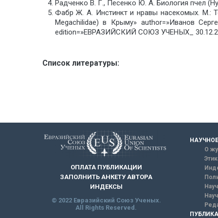
Радченко В. Г., Песенко Ю. А. Биология пчел (Hy
Фабр Ж. А. Инстинкт и нравы насекомых. М.: Те
Megachilidae) в Крыму» author=»Иванов Сер
edition=»ЕВРАЗИЙСКИЙ СОЮЗ УЧЕНЫХ_ 30.12.20
Список литературы:
НАУЧНОЕ
О жу
Этик
ОПЛАТА ПУБЛИКАЦИИ
Инд
ЗАПОЛНИТЬ АНКЕТУ АВТОРА
Поли
Науч
ИНДЕКСЫ
Науч
© 2022 Евразийский Союз Ученых.
Реда
All Rights Reserved.
ПУБЛИКА