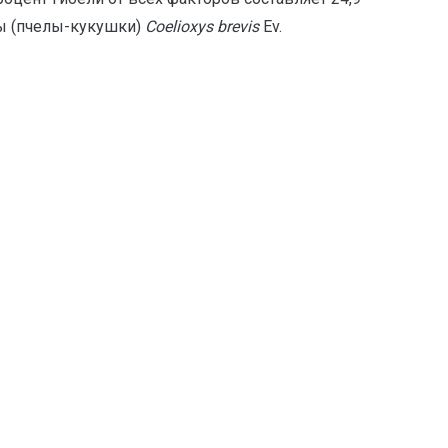
ты (пчелы-кукушки)
Сoelioxys
brevis
Ev.