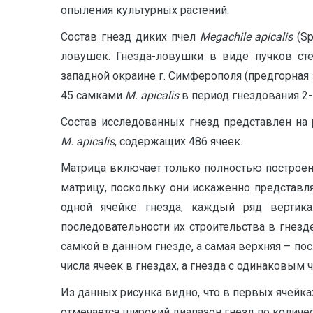
опыления культурных растений.
Состав гнезд диких пчел
M
egachile apicalis
(S
ловушек. Гнезда-ловушки в виде пучков сте
западной окраине г. Симферополя (предгорная 
45 самками
M. apicalis
в период гнездования 2-
Состав исследованных гнезд представлен на 
M. apicalis
, содержащих 486 ячеек.
Матрица включает только полностью построен
матрицу, поскольку они искаженно представля
одной ячейке гнезда, каждый ряд вертик
последовательности их строительства в гнезд
самкой в данном гнезде, а самая верхняя – п
числа ячеек в гнездах, а гнезда с одинаковым 
Из данных рисунка видно, что в первых ячейках
отмечается широкий диапазон гнезд по количест