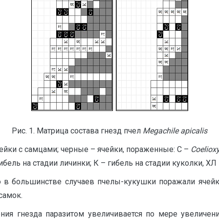
Рис. 1. Матрица состава гнезд пчел
Megachile apicalis
ейки с самцами; черные – ячейки, пораженные: С –
Сoeliox
 гибель на стадии личинки; К – гибель на стадии куколки, ХЛ
что в большинстве случаев пчелы-кукушки поражали яче
самок.
ения гнезда паразитом увеличивается по мере увеличени