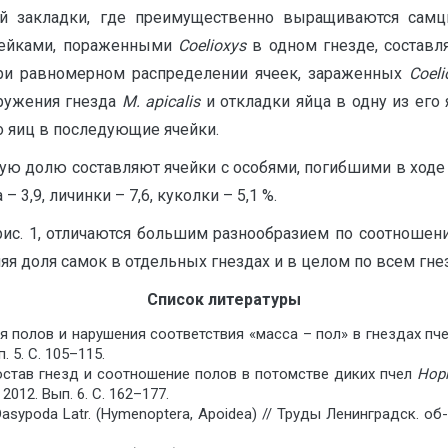
ей закладки, где преимущественно выращиваются самц
ячейками, пораженными
Сoelioxys
в одном гнезде, составл
при равномерном распределении ячеек, зараженных
Сoeli
ружения гнезда
M. apicalis
и откладки яйца в одну из его 
о яиц в последующие ячейки.
ю долю составляют ячейки с особями, погибшими в ходе р
– 3,9, личинки – 7,6, куколки – 5,1 %.
 рис. 1, отличаются большим разнообразием по соотношен
яя доля самок в отдельных гнездах и в целом по всем гне
Список литературы
полов и нарушения соответствия «масса – пол» в гнездах пчел-
 5. С. 105–115.
 Состав гнезд и соотношение полов в потомстве диких пчел
Hopl
012. Вып. 6. С. 162–177.
ypoda Latr. (Hymenoptera, Apoidea) // Труды Ленинградск. об-ва