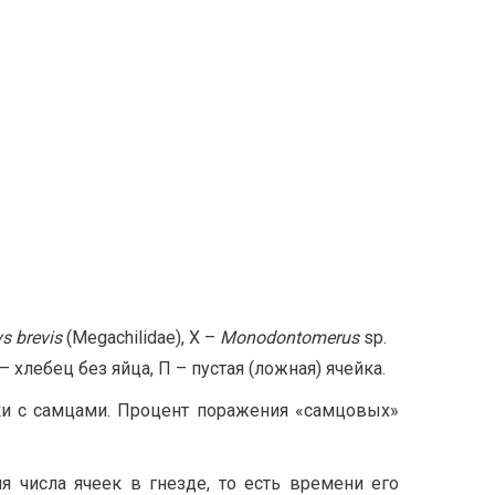
ys
brevis
(Megachilidae), Х –
Monodontomerus
sp.
 – хлебец без яйца, П – пустая (ложная) ячейка.
йки с самцами. Процент поражения «самцовых»
я числа ячеек в гнезде, то есть времени его