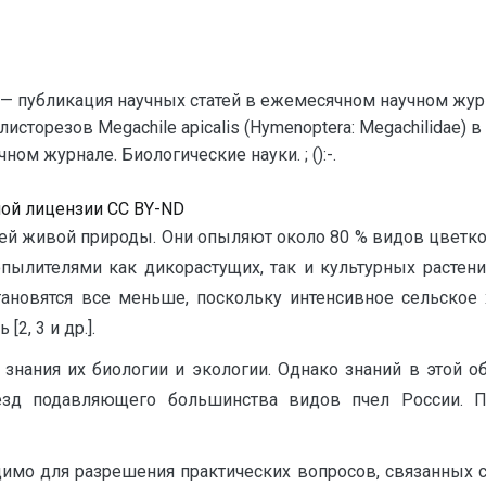
— публикация научных статей в ежемесячном научном жур
-листорезов Megachile apicalis (Hymenoptera: Megachilidae
ом журнале. Биологические науки. ; ():-.
ной лицензии CC BY-ND
й живой природы. Они опыляют около 80 % видов цветков
ылителями как дикорастущих, так и культурных растений
ановятся все меньше, поскольку интенсивное сельское х
2, 3 и др.].
 знания их биологии и экологии. Однако знаний в этой о
незд подавляющего большинства видов пчел России. П
имо для разрешения практических вопросов, связанных 