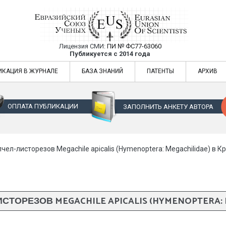
Лицензия СМИ:
ПИ № ФС77-63060
Евразийский Союз Ученых — публикация
Публикуется с 2014 года
жур
Евразийский Союз Ученых — публикация научных статей в ежемес
ИКАЦИЯ В ЖУРНАЛЕ
БАЗА ЗНАНИЙ
ПАТЕНТЫ
АРХИВ
ОПЛАТА ПУБЛИКАЦИИ
ЗАПОЛНИТЬ АНКЕТУ АВТОРА
пчел-листорезов Megachile apicalis (Hymenoptera: Megachilidae) в К
СТОРЕЗОВ MEGACHILE APICALIS (HYMENOPTERA: 