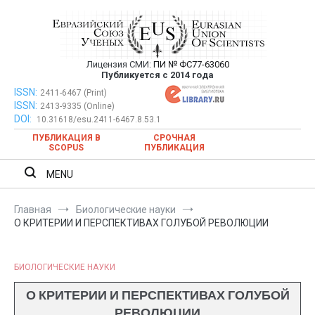
Перейти
к
содержимому
Лицензия СМИ:
ПИ № ФС77-63060
Евразийский Союз Ученых —
Публикуется с 2014 года
публикация научных статей в
ISSN:
Евразийский Союз Ученых — публикация научных статей в
2411-6467 (Print)
ISSN:
2413-9335 (Online)
ежемесячном научном журнале
ежемесячном научном журнале
DOI:
10.31618/esu.2411-6467.8.53.1
ПУБЛИКАЦИЯ В
СРОЧНАЯ
SCOPUS
ПУБЛИКАЦИЯ
MENU
Главная
Биологические науки
О КРИТЕРИИ И ПЕРСПЕКТИВАХ ГОЛУБОЙ РЕВОЛЮЦИИ
БИОЛОГИЧЕСКИЕ НАУКИ
О КРИТЕРИИ И ПЕРСПЕКТИВАХ ГОЛУБОЙ
РЕВОЛЮЦИИ