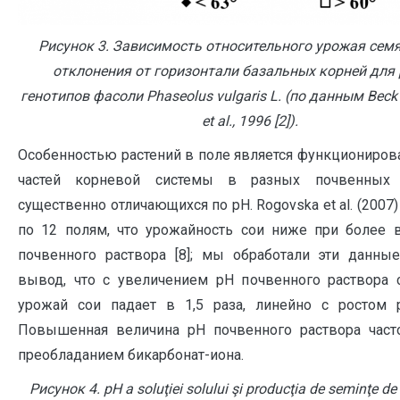
Рисунок 3. Зависимость относительного урожая семя
отклонения от горизонтали базальных корней для
генотипов фасоли Phaseolus vulgaris L. (по данным Beck 
et al., 1996 [2]).
Особенностью растений в поле является функциониров
частей корневой системы в разных почвенных г
существенно отличающихся по рН. Rogovska et al. (2007)
по 12 полям, что урожайность сои ниже при более
почвенного раствора [8]; мы обработали эти данны
вывод, что с увеличением рН почвенного раствора с
урожай сои падает в 1,5 раза, линейно с ростом р
Повышенная величина рН почвенного раствора част
преобладанием бикарбонат-иона.
Рисунок 4. pH a soluţiei solului şi producţia de seminţe d