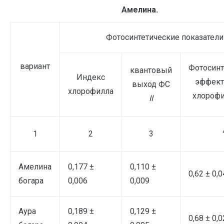
Амелина.
Фотосинтетические показатели
вариант
Фотосинт
квантовый
Индекс
эффект
выход ФС
хлорофилла
хлорофи
II
1
2
3
Амелина
0,177 ±
0,110 ±
0,62 ± 0,0
богара
0,006
0,009
Аура
0,189 ±
0,129 ±
0,68 ± 0,0