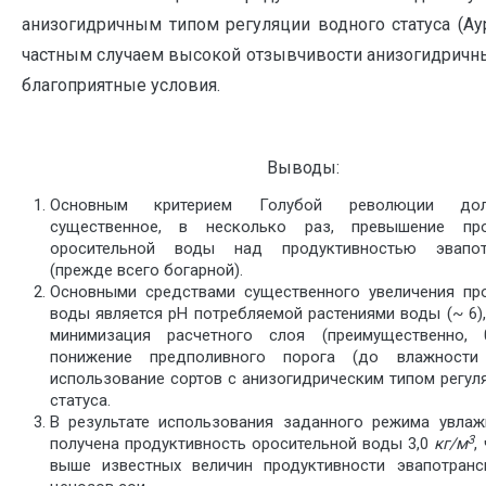
анизогидричным типом регуляции водного статуса (Аур
частным случаем высокой отзывчивости анизогидричны
благоприятные условия.
Выводы:
Основным критерием Голубой революции до
существенное, в несколько раз, превышение про
оросительной воды над продуктивностью эвапот
(прежде всего богарной).
Основными средствами существенного увеличения пр
воды является рН потребляемой растениями воды (~ 6),
минимизация расчетного слоя (преимущественно,
понижение предполивного порога (до влажности 
использование сортов с анизогидрическим типом регул
статуса.
В результате использования заданного режима увла
3
получена продуктивность оросительной воды 3,0
кг/м
,
выше известных величин продуктивности эвапотранс