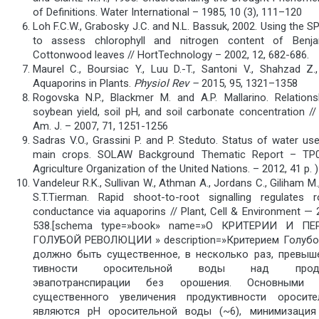
of Definitions. Water International – 1985, 10 (3), 111–120
Loh F.C.W., Grabosky J.C. and N.L. Bassuk, 2002. Using the 
to assess chlorophyll and nitrogen content of Benj
Cottonwood leaves // HortTechnology – 2002, 12, 682-686.
Maurel C., Boursiac Y., Luu D.-T., Santoni V., Shahzad Z.
Aquaporins in Plants.
Physiol Rev –
2015, 95, 1321–1358
Rogovska N.P., Blackmer M. and A.P. Mallarino. Relation
soybean yield, soil pH, and soil carbonate concentration // 
Am. J. – 2007, 71, 1251-1256
Sadras V.O., Grassini P. and P. Steduto. Status of water use
main crops. SOLAW Background Thematic Report – TP
Agriculture Organization of the United Nations. – 2012, 41 p. )
Vandeleur R.K., Sullivan W., Athman A., Jordans C., Giliham M.
S.T.Tierman. Rapid shoot-to-root signalling regulates r
conductance via aquaporins // Plant, Сell & Environment — 
538.[schema type=»book» name=»О КРИТЕРИИ И П
ГОЛУБОЙ РЕВОЛЮЦИИ » description=»Критерием Голуб
должно быть существенное, в несколько раз, превыш
тивности оросительной воды над продук
эвапотранспирации без орошения. Основными с
существенного увеличения продуктивности оросит
являются рН оросительной воды (~6), минимизация