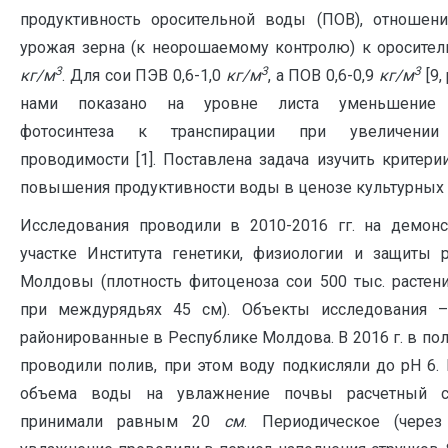
продуктивность оросительной воды (ПОВ), отношен
урожая зерна (к неорошаемому контролю) к оросител
3
3
3
кг/м
. Для сои ПЭВ 0,6-1,0
кг/м
, а ПОВ 0,6-0,9
кг/м
[9,
нами показано на уровне листа уменьшение 
фотосинтеза к транспирации при увеличении 
проводимости [1]. Поставлена задача изучить критери
повышения продуктивности воды в ценозе культурных 
Исследования проводили в 2010-2016 гг. на демон
участке Института генетики, физиологии и защиты 
Молдовы (плотность фитоценоза сои 500 тыс. растени
при междурядьях 45 см). Объекты исследования – 
районированные в Республике Молдова. В 2016 г. в по
проводили полив, при этом воду подкисляли до рН 6. 
объема воды на увлажнение почвы расчетный 
принимали равным 20
см
. Периодическое (через