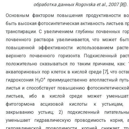
обработка данных Rogovska et al., 2007 [8]).
Основным фактором повышения продуктивности в
быть высокая фотосинтетическая активность листьев п
транспирации. С увеличением глубины почвенных го
почвенного раствора увеличивается, что может бы
повышенной эффективности использованием раст
верхнего почвенного горизонта. Подкисленный рас
положительно сказываться по таким причинам, как: 
аквапориновых пор клеток в кислой среде [7], что ост
+
гидроксония Н
О
преимущественно апопластный путь
3
листья и способствует повышению фотосинтетической
листьев, ибо в кислой среде может уменьшат
фитогормона асцизовой кислоты к устьицам, п
закрыванию устьиц; 2) подкисленный питательны
уменьшает гидравлическую проводимость корня, 
гидравлической проводимости корней снижает тр