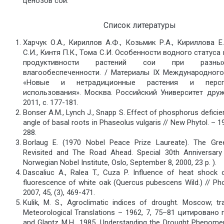
ценозов сои.
Список литературы
Харчук О.А., Кириллов А.Ф., Козьмик Р.А., Кириллова Е
С.И., Кинтя П.К., Тома С.И. Особенности водного статуса
продуктивности растений сои при разны
влагообеспеченности. / Материалы IX Международног
«Новые и нетрадиционные растения и перс
использования». Москва. Российский Университет дру
2011, с. 177-181.
Bonser A.M., Lynch J., Snapp S. Effect of phosphorus defici
angle of basal roots in Phaseolus vulgaris // New Phytol. – 1
288.
Borlaug E. (1970 Nobel Peace Prize Laureate). The Gre
Revisited and The Road Ahead. Special 30th Anniversary
Norwegian Nobel Institute, Oslo, September 8, 2000, 23 p. ).
Dascaliuc A., Ralea T., Cuza P. Influence of heat shock o
fluorescence of white oak (Quercus pubescens Wild.) // Ph
2007, 45, (3), 469-471.
Kulik, M. S., Agroclimatic indices of drought. Moscow; tra
Meteorological Translations – 1962, 7, 75–81 цитировано п
and Glantz M.H., 1985. Understanding the Drought Phenome