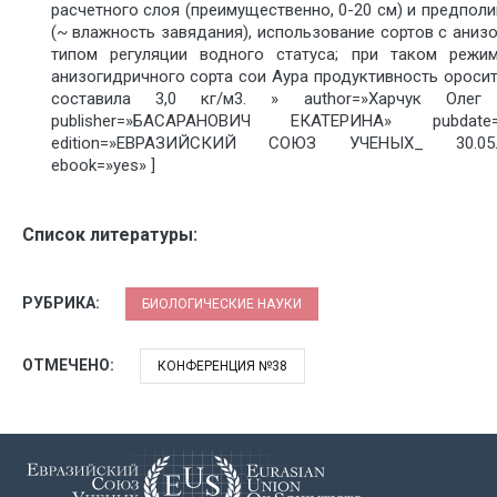
расчетного слоя (преимущественно, 0-20 см) и предполи
(~ влажность завядания), использование сортов с аниз
типом регуляции водного статуса; при таком режи
анизогидричного сорта сои Аура продуктивность ороси
составила 3,0 кг/м3. » author=»Харчук Олег 
publisher=»БАСАРАНОВИЧ ЕКАТЕРИНА» pubdate=»2
edition=»ЕВРАЗИЙСКИЙ СОЮЗ УЧЕНЫХ_ 30.05.20
ebook=»yes» ]
Список литературы:
РУБРИКА:
БИОЛОГИЧЕСКИЕ НАУКИ
ОТМЕЧЕНО:
КОНФЕРЕНЦИЯ №38