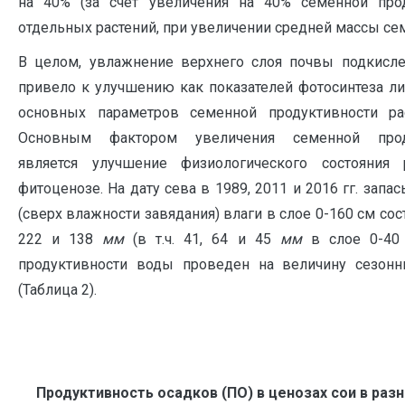
на 40% (за счет увеличения на 40% семенной прод
отдельных растений, при увеличении средней массы сем
В целом, увлажнение верхнего слоя почвы подкисл
привело к улучшению как показателей фотосинтеза лис
основных параметров семенной продуктивности рас
Основным фактором увеличения семенной прод
является улучшение физиологического состояния 
фитоценозе. На дату сева в 1989, 2011 и 2016 гг. запа
(сверх влажности завядания) влаги в слое 0-160 см сос
222 и 138
мм
(в т.ч. 41, 64 и 45
мм
в слое 0-40 
продуктивности воды проведен на величину сезонн
(Таблица 2).
Продуктивность осадков (ПО) в ценозах сои в раз