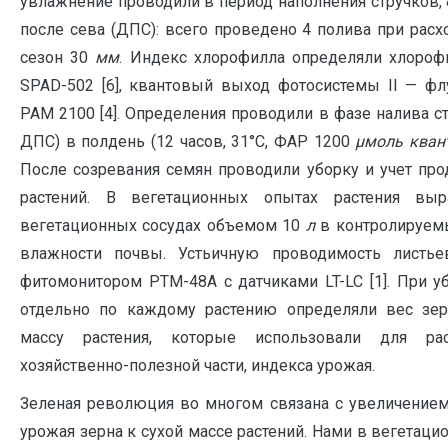
увлажнение проводили в период наполнения стручков, 
после сева (ДПС): всего проведено 4 полива при расх
сезон 30
мм
. Индекс хлорофилла определяли хлоро
SPAD-502 [6], квантовый выход фотосистемы II — ф
PAM 2100 [4]. Определения проводили в фазе налива с
ДПС) в полдень (12 часов, 31°С, ФАР 1200
μмоль кван
После созревания семян проводили уборку и учет про
растений. В вегетационных опытах растения вы
вегетационных сосудах объемом 10
л
в контролируем
влажности почвы. Устьичную проводимость листье
фитомонитором PTM-48A с датчиками LT-LC [1]. При у
отдельно по каждому растению определяли вес зер
массу растения, которые использовали для ра
хозяйственно-полезной части, индекса урожая.
Зеленая революция во многом связана с увеличение
урожая зерна к сухой массе растений. Нами в вегетац