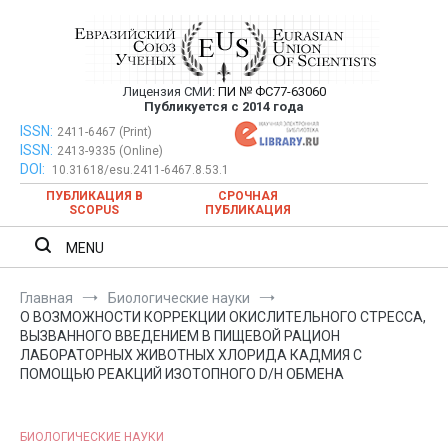
Перейти
к
содержимому
Лицензия СМИ:
ПИ № ФС77-63060
Евразийский Союз Ученых —
Публикуется с 2014 года
публикация научных статей в
ISSN:
Евразийский Союз Ученых — публикация научных статей в
2411-6467 (Print)
ISSN:
2413-9335 (Online)
ежемесячном научном журнале
ежемесячном научном журнале
DOI:
10.31618/esu.2411-6467.8.53.1
ПУБЛИКАЦИЯ В
СРОЧНАЯ
SCOPUS
ПУБЛИКАЦИЯ
MENU
Главная
Биологические науки
О ВОЗМОЖНОСТИ КОРРЕКЦИИ ОКИСЛИТЕЛЬНОГО СТРЕССА,
ВЫЗВАННОГО ВВЕДЕНИЕМ В ПИЩЕВОЙ РАЦИОН
ЛАБОРАТОРНЫХ ЖИВОТНЫХ ХЛОРИДА КАДМИЯ С
ПОМОЩЬЮ РЕАКЦИЙ ИЗОТОПНОГО D/H ОБМЕНА
БИОЛОГИЧЕСКИЕ НАУКИ