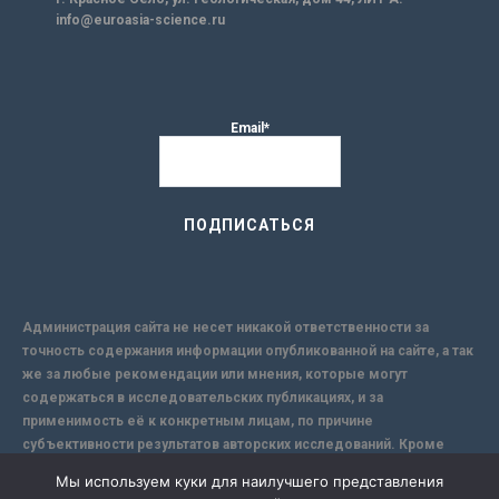
info@euroasia-science.ru
Email*
Администрация сайта не несет никакой ответственности за
точность содержания информации опубликованной на сайте, а так
же за любые рекомендации или мнения, которые могут
содержаться в исследовательских публикациях, и за
применимость её к конкретным лицам, по причине
субъективности результатов авторских исследований. Кроме
того, поскольку интернет не обеспечивает в полной мере
Мы используем куки для наилучшего представления
надежной защиты информации, Сайт не несет ответственности за