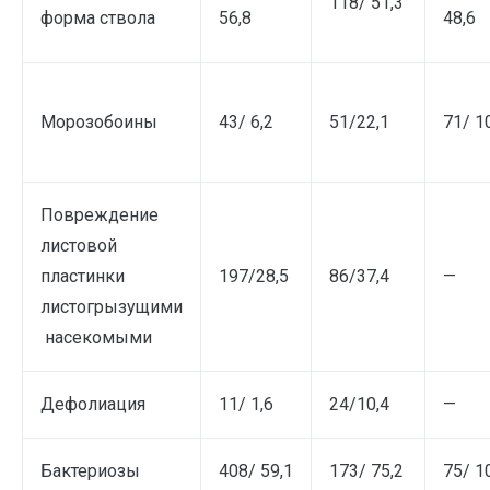
118/ 51,3
форма ствола
56,8
48,6
Морозобоины
43/ 6,2
51/22,1
71/ 1
Повреждение
листовой
пластинки
197/28,5
86/37,4
—
листогрызущими
насекомыми
Дефолиация
11/ 1,6
24/10,4
—
Бактериозы
408/ 59,1
173/ 75,2
75/ 1