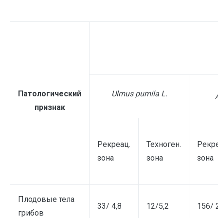
Патологический
Ulmus pumila L.
Ac
признак
Рекреац.
Техноген.
Рекре
зона
зона
зона
Плодовые тела
33/ 4,8
12/5,2
156/ 
грибов