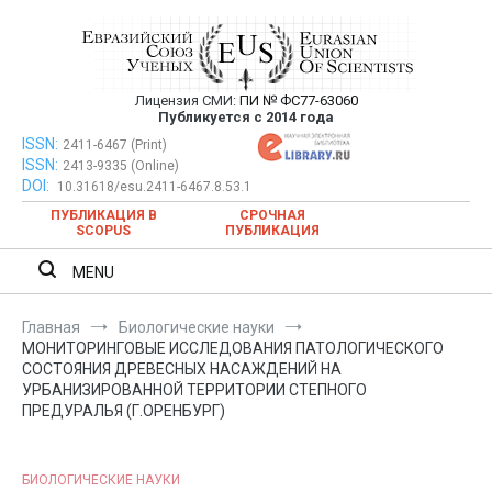
Перейти
к
содержимому
Лицензия СМИ:
ПИ № ФС77-63060
Евразийский Союз Ученых —
Публикуется с 2014 года
публикация научных статей в
ISSN:
Евразийский Союз Ученых — публикация научных статей в
2411-6467 (Print)
ISSN:
2413-9335 (Online)
ежемесячном научном журнале
ежемесячном научном журнале
DOI:
10.31618/esu.2411-6467.8.53.1
ПУБЛИКАЦИЯ В
СРОЧНАЯ
SCOPUS
ПУБЛИКАЦИЯ
MENU
Главная
Биологические науки
МОНИТОРИНГОВЫЕ ИССЛЕДОВАНИЯ ПАТОЛОГИЧЕСКОГО
СОСТОЯНИЯ ДРЕВЕСНЫХ НАСАЖДЕНИЙ НА
УРБАНИЗИРОВАННОЙ ТЕРРИТОРИИ СТЕПНОГО
ПРЕДУРАЛЬЯ (Г.ОРЕНБУРГ)
БИОЛОГИЧЕСКИЕ НАУКИ