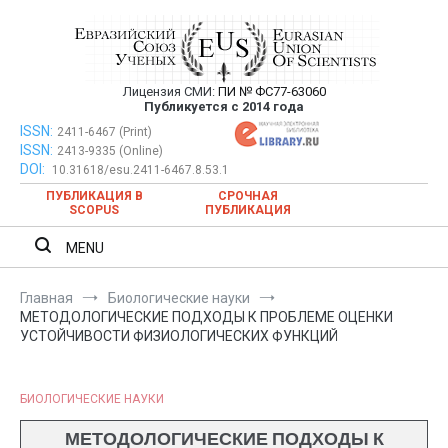
Перейти
к
содержимому
Лицензия СМИ:
ПИ № ФС77-63060
Евразийский Союз Ученых —
Публикуется с 2014 года
публикация научных статей в
ISSN:
Евразийский Союз Ученых — публикация научных статей в
2411-6467 (Print)
ISSN:
2413-9335 (Online)
ежемесячном научном журнале
ежемесячном научном журнале
DOI:
10.31618/esu.2411-6467.8.53.1
ПУБЛИКАЦИЯ В
СРОЧНАЯ
SCOPUS
ПУБЛИКАЦИЯ
MENU
Главная
Биологические науки
МЕТОДОЛОГИЧЕСКИЕ ПОДХОДЫ К ПРОБЛЕМЕ ОЦЕНКИ
УСТОЙЧИВОСТИ ФИЗИОЛОГИЧЕСКИХ ФУНКЦИЙ
БИОЛОГИЧЕСКИЕ НАУКИ
МЕТОДОЛОГИЧЕСКИЕ ПОДХОДЫ К