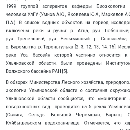
1999 группой аспирантов кафедры Биоэкологии 
человека УлГУ (Умнов А.Ю., Яковлева Ю.А., Маркелов А.
П.А.). В список водных объектов на период исслед
включены реки и ручьи: р. Атца, руч. Тюбяшный, 
руч. Трепельный, руч. Безымянный, р. Сенгилейка, 
р. Баромытка, р. Тереньгулька [2, 3, 12, 13, 14, 15]. Исс
реке Уса, бассейн которой частично относится к 
Ульяновской области, были проведены Институто
Волжского бассейна РАН [5].
В обзорах Министерства Лесного хозяйства, природопо
экологии Ульяновской области о состояния окружа
Ульяновской области сообщается, что «мониторинг 
поверхностных вод проводится на 5 реках Ульяновс
(Свияга, Сельдь, Большой Черемшан, Барыш, 
Куйбышевском водохранилище. Отмечается, что ха