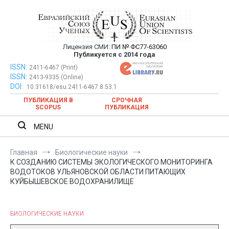
Перейти
к
содержимому
Лицензия СМИ:
ПИ № ФС77-63060
Евразийский Союз Ученых —
Публикуется с 2014 года
публикация научных статей в
ISSN:
Евразийский Союз Ученых — публикация научных статей в
2411-6467 (Print)
ISSN:
2413-9335 (Online)
ежемесячном научном журнале
ежемесячном научном журнале
DOI:
10.31618/esu.2411-6467.8.53.1
ПУБЛИКАЦИЯ В
СРОЧНАЯ
SCOPUS
ПУБЛИКАЦИЯ
MENU
Главная
Биологические науки
К СОЗДАНИЮ СИСТЕМЫ ЭКОЛОГИЧЕСКОГО МОНИТОРИНГА
ВОДОТОКОВ УЛЬЯНОВСКОЙ ОБЛАСТИ ПИТАЮЩИХ
КУЙБЫШЕВСКОЕ ВОДОХРАНИЛИЩЕ
БИОЛОГИЧЕСКИЕ НАУКИ