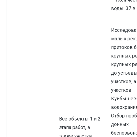
воды: 37 в
Исследова
малых рек,
притоков 
крупных ре
крупных ре
до устьев
участков, 
участков
Куйбышев
водохрани
Отбор про
Все объекты 1 и 2
донных
этапа работ, а
беспозвон
также участки