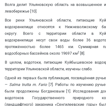
Волга делит Ульяновскую область на возвышенное 
левобережье [10].
Все реки Ульяновской области, питающие Куй
водохранилище относятся к Нижневолжскому ба
округу. Всего с территории области в Куй
водохранилище несут свои воды более 36 водот
протяжённостью более 1465 км. Суммарная п
2
водосборных бассейнов около 19697 км
[8].
В целом, водотоки, питающие Куйбышевское водох
территории Ульяновской области, изучены слабо.
Одной из первых была публикация, посвящённая ручь
—
S
alma
trutta
m
.
Fario
[7]. Работы по изучению ручь
были продолжены Богдановым [1]. Исследования до
водотоков Государственного природного ком
(ландшафтного) заказника «Сенгилеевские горы» бы