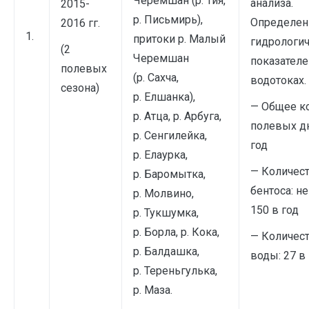
Черемшан (р. Тия,
анализа.
2015-
р. Письмирь),
Определен
2016 гг.
1.
притоки р. Малый
гидрологи
(2
Черемшан
показателе
полевых
(р. Сахча,
водотоках.
сезона)
р. Елшанка),
— Общее к
р. Атца, р. Арбуга,
полевых дн
р. Сенгилейка,
год
р. Елаурка,
— Количес
р. Баромытка,
бентоса: н
р. Молвино,
150 в год
р. Тукшумка,
р. Борла, р. Кока,
— Количес
р. Балдашка,
воды: 27 в
р. Тереньгулька,
р. Маза.