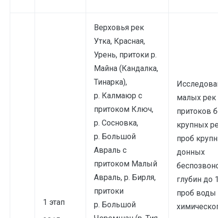
Верховья рек
Утка, Красная,
Урень, притоки р.
Майна (Кандалка,
Тинарка),
Исследова
р. Калмаюр с
малых рек
притоком Ключ,
притоков 
р. Сосновка,
крупных ре
р. Большой
проб круп
Авраль с
донных
притоком Малый
беспозвон
Авраль, р. Бирля,
глубин до 
притоки
проб воды
1 этап
р. Большой
химическо