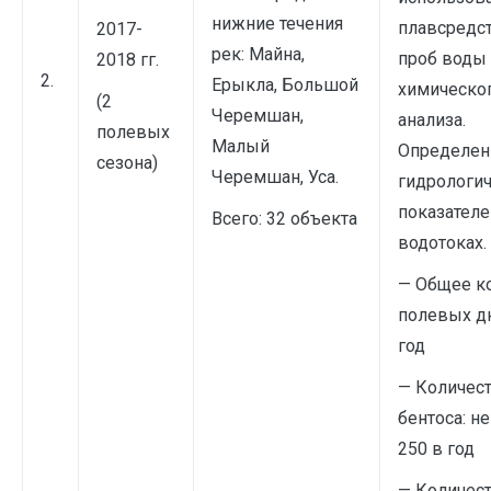
нижние течения
плавсредст
2017-
рек: Майна,
проб воды
2018 гг.
2.
Ерыкла, Большой
химическо
(2
Черемшан,
анализа.
полевых
Малый
Определен
сезона)
Черемшан, Уса.
гидрологи
показателе
Всего: 32 объекта
водотоках.
— Общее к
полевых дн
год
— Количес
бентоса: н
250 в год
— Количес