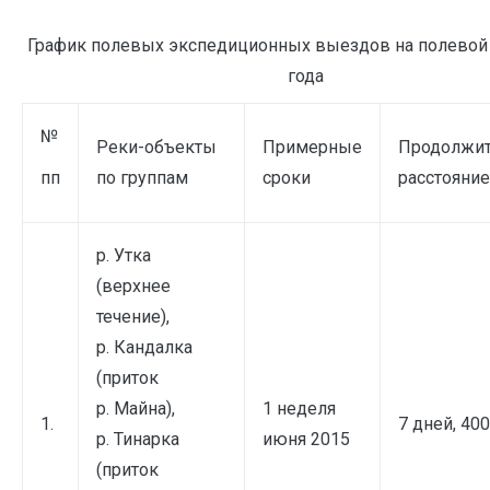
График полевых экспедиционных выездов на полевой 
года
№
Реки-объекты
Примерные
Продолжит
пп
по группам
сроки
расстояние
р. Утка
(верхнее
течение),
р. Кандалка
(приток
р. Майна),
1 неделя
1.
7 дней, 40
р. Тинарка
июня 2015
(приток