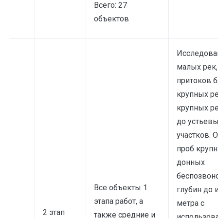
Всего: 27
объектов
Исследова
малых рек,
притоков 
крупных ре
крупных ре
до устьев
участков. 
проб круп
донных
беспозвон
Все объекты 1
глубин до 
этапа работ, а
метра с
2 этап
также средние и
использов