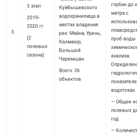
глубин до 
3 этап
Куйбышевского
метра с
водохранилища в
2019-
использов
местах впадения
2020 гг.
плавсредст
3.
рек: Майна, Урень,
(2
проб воды
Калмаюр,
полевых
химическо
Большой
сезона)
анализа.
Черемшан.
Определен
Всего: 36
гидрологи
объектов
показателе
водотоках.
— Общее к
полевых дн
год
— Количес