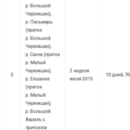
р. Большой
Черемшан),
р. Письмирь
(приток
р. Большой
Черемшан),
р. Сахча (приток
р. Малый
Черемшан),
2 неделя
3.
10 дней, 7
р. Елшанка
июля 2015
(приток
р. Малый
Черемшан),
р. Большой
Авраль с
притоком