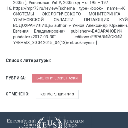
2005 г), Ульяновск: УлГУ, 2005 год – с. 195 – 197.
https://mpr73.ru/review/[schema type=»book» name=
СИСТЕМЫ ЭКОЛОГИЧЕСКОГО МОНИТОРИНГА 
УЛЬЯНОВСКОЙ ОБЛАСТИ ПИТАЮЩИХ КУЙБ
ВОДОХРАНИЛИЩЕ» author=» Умнов Александр Юрьевич, 
Евгения Владимировна» publisher=»БАСАРАНОВИЧ
pubdate=»2017-03-30″ edition=»ЕВРАЗИЙ
УЧЕНЫХ_30.04.2015_04(13)» ebook=»yes» ]
Список литературы:
РУБРИКА:
БИОЛОГИЧЕСКИЕ НАУКИ
ОТМЕЧЕНО:
КОНФЕРЕНЦИЯ №13