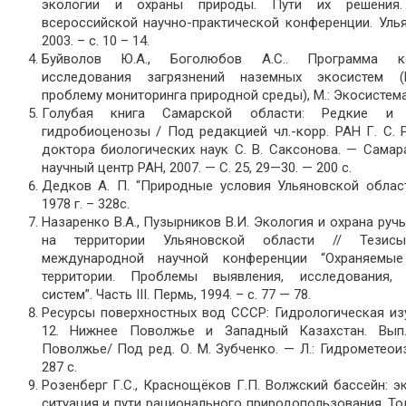
экологии и охраны природы. Пути их решения.
всероссийской научно-практической конференции. Улья
2003. – с. 10 – 14.
Буйволов Ю.А., Боголюбов А.С.. Программа ко
исследования загрязнений наземных экосистем 
проблему мониторинга природной среды), М.: Экосистема,
Голубая книга Самарской области: Редкие и 
гидробиоценозы / Под редакцией чл.-корр. РАН Г. С. 
доктора биологических наук С. В. Саксонова. — Самар
научный центр РАН, 2007. — С. 25, 29—30. — 200 с.
Дедков А. П. “Природные условия Ульяновской облас
1978 г. – 328с.
Назаренко В.А., Пузырников В.И. Экология и охрана руч
на территории Ульяновской области // Тезис
международной научной конференции “Охраняемы
территории. Проблемы выявления, исследования, 
систем”. Часть III. Пермь, 1994. – с. 77 — 78.
Ресурсы поверхностных вод СССР: Гидрологическая изу
12. Нижнее Поволжье и Западный Казахстан. Вып
Поволжье/ Под ред. О. М. Зубченко. — Л.: Гидрометеоиз
287 с.
Розенберг Г.С., Краснощёков Г.П. Волжский бассейн: э
ситуация и пути рационального природопользования. То