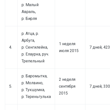
р. Малый
Авраль,
р. Бирля
р. Атца, р.
Арбуга,
1 неделя
4.
р. Сенгилейка,
7 дней, 42
июля 2015
р. Елаурка, руч.
Трепельный
р. Баромытка,
2 неделя
р. Молвино,
5.
сентября
7 дней, 33
р. Тукшумка,
2015
р. Тереньгулька