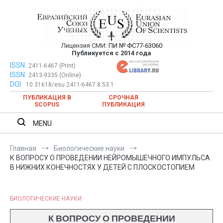
Перейти
к
содержимому
Лицензия СМИ:
ПИ № ФС77-63060
Евразийский Союз Ученых —
Публикуется с 2014 года
публикация научных статей в
ISSN:
Евразийский Союз Ученых — публикация научных статей в
2411-6467 (Print)
ISSN:
2413-9335 (Online)
ежемесячном научном журнале
ежемесячном научном журнале
DOI:
10.31618/esu.2411-6467.8.53.1
ПУБЛИКАЦИЯ В
СРОЧНАЯ
SCOPUS
ПУБЛИКАЦИЯ
MENU
Главная
Биологические науки
К ВОПРОСУ О ПРОВЕДЕНИИ НЕЙРОМЫШЕЧНОГО ИМПУЛЬСА
В НИЖНИХ КОНЕЧНОСТЯХ У ДЕТЕЙ С ПЛОСКОСТОПИЕМ
БИОЛОГИЧЕСКИЕ НАУКИ
К ВОПРОСУ О ПРОВЕДЕНИИ