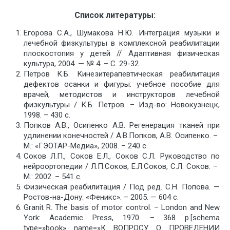
Список литературы:
Егорова С.А., Шумакова Н.Ю. Интеграция музыки и
лечебной физкультуры в комплексной реабилитации
плоскостопия у детей // Адаптивная физическая
культура, 2004. — № 4. – С. 29-32.
Петров К.Б. Кинезитерапевтическая реабилитация
дефектов осанки и фигуры: учебное пособие для
врачей, методистов и инструкторов лечебной
физкультуры / К.Б. Петров. – Изд-во: Новокузнецк,
1998. – 430 с.
Попков А.В., Осипенко А.В. Регенерация тканей при
удлинении конечностей / А.В.Попков, А.В. Осипенко. –
М.: «ГЭОТАР-Медиа», 2008. – 240 с.
Соков Л.П., Соков Е.Л., Соков С.Л. Руководство по
нейроортопедии / Л.П.Соков, Е.Л.Соков, С.Л. Соков. –
М.: 2002. – 541 с.
Физическая реабилитация / Под ред. С.Н. Попова. —
Ростов-на-Дону: «Феникс». – 2005. — 604 с.
Granit R. The basis of motor control. – London and New
York: Academic Press, 1970. – 368 p.[schema
type=»book» name=»К ВОПРОСУ О ПРОВЕДЕНИИ