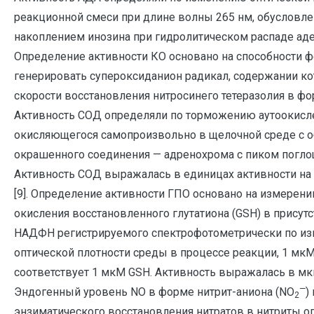
реакционной смеси при длине волны 265 нм, обусловл
накоплением инозина при гидролитическом распаде аден
Определение активности КО основано на способности 
генерировать супероксиданион радикал, содержании ко
скорости восстановления нитросинего тетеразолия в фор
Активность СОД определяли по торможению аутоокисле
окисляющегося самопроизвольно в щелочной среде с 
окрашенного соединения — адренохрома с пиком поглощ
Активность СОД выражалась в единицах активности на 
[9]. Определение активности ГПО основано на измерени
окисления восстановленного глутатиона (GSH) в присут
НАДФН регистрируемого спектрофотометрически по и
оптической плотности среды в процессе реакции, 1 м
соответствует 1 мкМ GSH. Активность выражалась в мк
—
Эндогенный уровень NO в форме нитрит-аниона (NO
)
2
энзиматического восстановления нитратов в нитриты о