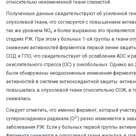
относительно неизмененной ткани слизистой.
Полученные данные свидетельствуют об усиленной ге
опухолевой ткани, что согласуется с повышением активн
так же уровнем NO
и более выражено это проявляется 
x
стадиях РЖ. При этом у больных 1-ой группы в ткани о
снижение активностей ферментов первой линии защиты
СОД и ГПО, что свидетельствует об ослаблении АОС и 
окислительного стресса (ОС) у онкобольных. Однако во 
были обнаружены неоднозначные изменения фермент
активностей в системе антиоксидантной защиты: актив
повышалась в опухолевой ткани относительно СОЖ, в т
снижалась.
Следует отметить, что именно фермент, который участв
2-
супероксиданион радикала (О
) резко изменяется в зав
заболевания РЖ. Если у больных первой группы активн
фермента снижается в опухолевой ткани желудка, в сра