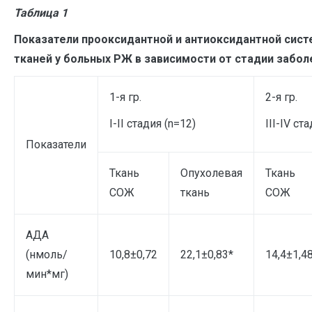
Таблица
1
Показатели прооксидантной и антиоксидантной сист
тканей у больных РЖ в зависимости от стадии забол
1-я гр.
2-я гр.
I
-II стадия (n=12)
III-IV ст
Показатели
Ткань
Опухолевая
Ткань
СОЖ
ткань
СОЖ
АДА
(нмоль/
10,8±0,72
22,1±0,83*
14,4±1,4
мин*мг)