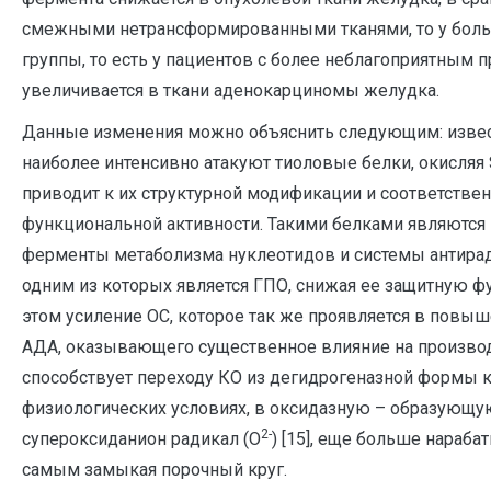
смежными нетрансформированными тканями, то у боль
группы, то есть у пациентов с более неблагоприятным 
увеличивается в ткани аденокарциномы желудка.
Данные изменения можно объяснить следующим: извес
наиболее интенсивно атакуют тиоловые белки, окисляя 
приводит к их структурной модификации и соответстве
функциональной активности. Такими белками являются
ферменты метаболизма нуклеотидов и системы антира
одним из которых является ГПО, снижая ее защитную фу
этом усиление ОС, которое так же проявляется в повы
АДА, оказывающего существенное влияние на производ
способствует переходу КО из дегидрогеназной формы к
физиологических условиях, в оксидазную – образующу
2-
супероксиданион радикал (О
) [15], еще больше нараба
самым замыкая порочный круг.