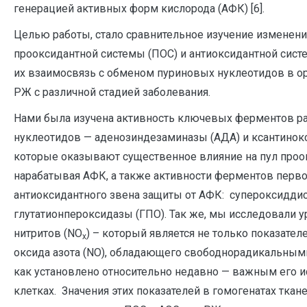
генерацией активных форм кислорода (АФК) [6].
Целью работы, стало сравнительное изучение изменени
прооксидантной системы (ПОС) и антиоксидантной систе
их взаимосвязь с обменом пуриновых нуклеотидов в о
РЖ с различной стадией заболевания.
Нами была изучена активность ключевых ферментов р
нуклеотидов — аденозиндезаминазы (АДА) и ксантинокс
которые оказывают существенное влияние на пул проо
нарабатывая АФК, а также активности ферментов перв
антиоксидантного звена защиты от АФК: супероксидди
глутатионпероксидазы (ГПО). Так же, мы исследовали у
нитритов (NO
) – который является не только показате
х
оксида азота (NO), обладающего свободнорадикальными
как установлено относительно недавно — важным его и
клетках. Значения этих показателей в гомогенатах тка