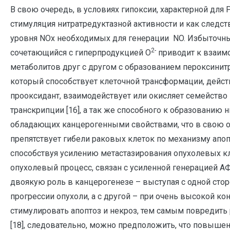
В свою очередь, в условиях гипоксии, характерной для 
стимуляция нитратредуктазной активности и как следст
уровня NOx необходимых для генерации NO. Избыточны
2-
сочетающийся с гиперпродукцией О
приводит к взаим
метаболитов друг с другом с образованием пероксинитр
который способствует клеточной трансформации, дейс
прооксидант, взаимодействует или окисляет семейство
транскрипции [16], а так же способного к образованию 
обладающих канцерогенными свойствами, что в свою 
препятствует гибели раковых клеток по механизму апоп
способствуя усилению метастазирования опухолевых клет
опухолевый процесс, связан с усиленной генерацией 
двоякую роль в канцерогенезе – выступая с одной сто
прогрессии опухоли, а с другой – при очень высокой ко
стимулировать апоптоз и некроз, тем самым повредить
[18], следовательно, можно предположить, что повыше