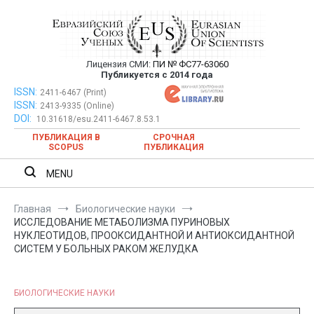
Перейти
к
содержимому
Лицензия СМИ:
ПИ № ФС77-63060
Евразийский Союз Ученых —
Публикуется с 2014 года
публикация научных статей в
ISSN:
Евразийский Союз Ученых — публикация научных статей в
2411-6467 (Print)
ISSN:
2413-9335 (Online)
ежемесячном научном журнале
ежемесячном научном журнале
DOI:
10.31618/esu.2411-6467.8.53.1
ПУБЛИКАЦИЯ В
СРОЧНАЯ
SCOPUS
ПУБЛИКАЦИЯ
MENU
Главная
Биологические науки
ИССЛЕДОВАНИЕ МЕТАБОЛИЗМА ПУРИНОВЫХ
НУКЛЕОТИДОВ, ПРООКСИДАНТНОЙ И АНТИОКСИДАНТНОЙ
СИСТЕМ У БОЛЬНЫХ РАКОМ ЖЕЛУДКА
БИОЛОГИЧЕСКИЕ НАУКИ