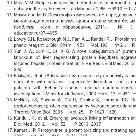
Moin V. M. Simple and specific method of measurement of g
activity in the erythrocytes. Lab Manuals, 1986. —№ 12. — P. 
Мажитова М. В. Спектрофотометрическое определение 
монооксида азота в плазме крови и ткани мозга белых
проблемы науки и образования, 2011. — № 3; U
education.ru/97-4655
Lowry O.H., Rosebrough N.J., Farr A.L., Randall R.J. Protein 
phenol reagent. J. Biol. Chem., 1951. — Vol. 193. — № 21. — P.
Yun J. W., Lum K., Lei X. G. A novel upregulation of glutat
knockout of liver regenerating protein Reg3beta aggrav
induced hepatic protein nitration. Free Radic.Biol.Med., 2013
300.
Erkilic, K., et al. «Adenosine deaminase enzyme activity is in
correlates with catalase, superoxide dismutase and gluta
patients with Behcet’s disease: original contributions/cl
investigations.» Mediators.Inflamm., 2003. —Vol. 12. — № 2. —
McNally JS, Saxena A, Cai H, Dikalov S, Harrison DG. Re
oxidoreductase protein expression by hydrogen peroxide and 
Thromb Vasc Biol., 2005. — Vol. 25. — P. 1623–1628.
Kundu J.K., et al. Emerging avenues linking inflammation an
Biol. Med., 2012. — Vol. 52. . — P. 2013–2037.
Kamat J. P. Peroxynitrite: a potent oxidizing and nitrating agent