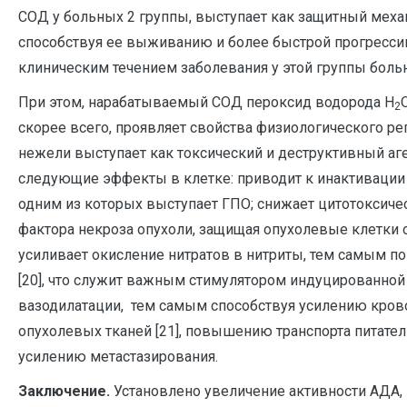
СОД у больных 2 группы, выступает как защитный меха
способствуя ее выживанию и более быстрой прогрессии,
клиническим течением заболевания у этой группы боль
При этом, нарабатываемый СОД пероксид водорода H
2
скорее всего, проявляет свойства физиологического регу
нежели выступает как токсический и деструктивный аг
следующие эффекты в клетке: приводит к инактивации
одним из которых выступает ГПО; снижает цитотоксич
фактора некроза опухоли, защищая опухолевые клетки 
усиливает окисление нитратов в нитриты, тем самым п
[20], что служит важным стимулятором индуцированно
вазодилатации, тем самым способствуя усилению кро
опухолевых тканей [21], повышению транспорта питате
усилению метастазирования.
Заключение.
Установлено увеличение активности АДА,