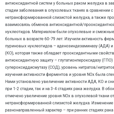
антиоксидантной систем у больных раком желудка в за
стадии заболевания в опухолевых тканях в сравнении с
нетрансформированной слизистой желудка, а также пр
взаимосвязь обменов антиоксидантной/прооксидантной
нуклеотидов. Материалом были опухолевые и смежные
больных в возрасте 60-79 лет. Изучили активность фер
пуриновых нуклеотидов – аденозиндезаминазу (АДА) и
(КО), которая также обладает прооксидантными свойст
антиоксидантную защиту – глутатионпероксидазу (ГПО) 
супероксиддисмутазу (СОД); уровень нитратов/нитрито
изучения активности ферментов и уровня NOх была спе
Нами установлено увеличение активности АДА, КО и сн
при 1-2 стадии, так и на 3-4 стадиях рака желудка. В обо
отмечено увеличение уровня NOx в опухолевой ткани о
нетрансформированной слизистой желудка. Изменение
разнонаправленный характер – при ранних стадиях рака