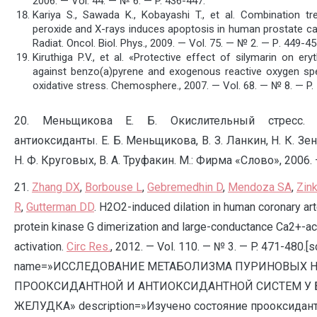
2006. — Vol. 44. — № 6. — P. 436-447.
Kariya S., Sawada K., Kobayashi T., et al. Combination t
peroxide and X-rays induces apoptosis in human prostate can
Radiat. Oncol. Biol. Phys., 2009. — Vol. 75. — № 2. — Р. 449-45
Kiruthiga P.V., et al. «Protective effect of silymarin on e
against benzo(a)pyrene and exogenous reactive oxygen sp
oxidative stress. Chemosphere., 2007. — Vol. 68. — № 8. — P.
20. Меньщикова Е. Б. Окислительный стресс.
антиоксиданты. Е. Б. Меньщикова, В. З. Ланкин, Н. К. Зен
Н. Ф. Круговых, В. А. Труфакин. М.: Фирма «Слово», 2006. 
21.
Zhang DX
,
Borbouse L
,
Gebremedhin D
,
Mendoza SA
,
Zin
R
,
Gutterman DD
. H2O2-induced dilation in human coronary arte
protein kinase G dimerization and large-conductance Ca2+-ac
activation.
Circ Res.
, 2012. — Vol. 110. — № 3. — P. 471-480.
name=»ИССЛЕДОВАНИЕ МЕТАБОЛИЗМА ПУРИНОВЫХ Н
ПРООКСИДАНТНОЙ И АНТИОКСИДАНТНОЙ СИСТЕМ У
ЖЕЛУДКА» description=»Изучено состояние прооксидан