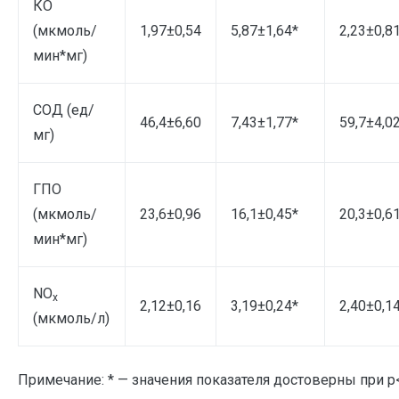
КО
(мкмоль/
1,97±0,54
5,87±1,64*
2,23±0,8
мин*мг)
СОД (ед/
46,4±6,60
7,43±1,77*
59,7±4,0
мг)
ГПО
(мкмоль/
23,6±0,96
16,1±0,45*
20,3±0,6
мин*мг)
NO
x
2,12±0,16
3,19±0,24*
2,40±0,1
(мкмоль/л)
Примечание: * — значения показателя достоверны при p