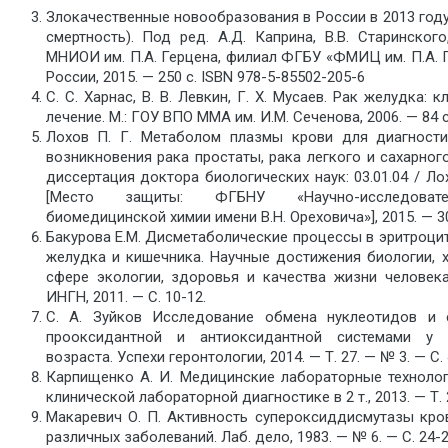
Злокачественные новообразования в России в 2013 год
смертность). Под ред. А.Д. Каприна, В.В. Старинского,
МНИОИ им. П.А. Герцена, филиал ФГБУ «ФМИЦ им. П.А. 
России, 2015. — 250 с. ISBN 978-5-85502-205-6
С. С. Харнас, В. В. Левкин, Г. Х. Мусаев. Рак желудка: к
лечение. М.: ГОУ ВПО ММА им. И.М. Сеченова, 2006. — 84 с
Лохов П. Г. Метаболом плазмы крови для диагности
возникновения рака простаты, рака легкого и сахарного
диссертация доктора биологических наук: 03.01.04 / Ло
[Место защиты: ФГБНУ «Научно-исследовате
биомедицинской химии имени В.Н. Ореховича»], 2015. — 30
Бакурова Е.М. Дисметаболические процессы в эритроци
желудка и кишечника. Научные достижения биологии, 
сфере экологии, здоровья и качества жизни человека.
ИНГН, 2011. — С. 10-12.
С. А. Зуйков Исследование обмена нуклеотидов и 
прооксидантной и антиоксидантной системами у 
возраста. Успехи геронтологии, 2014. — Т. 27. — № 3. — С.
Карпищенко А. И. Медицинские лабораторные технолог
клинической лабораторной диагностике в 2 т., 2013. — Т. 2
Макаревич О. П. Активность супероксиддисмутазы кро
различных заболеваний. Лаб. дело, 1983. — № 6. — С. 24-2