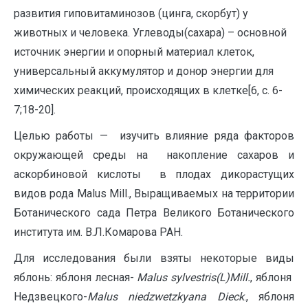
развития гиповитаминозов (цинга, скорбут) у
животных и человека. Углеводы(сахара) – основной
источник энергии и опорный материал клеток,
универсальный аккумулятор и донор энергии для
химических реакций, происходящих в клетке[6, с. 6-
7;18-20].
Целью работы — изучить влияние ряда факторов
окружающей среды на накопление сахаров и
аскорбиновой кислоты в плодах дикорастущих
видов рода Malus Mill., Выращиваемых на территории
Ботанического сада Петра Великого Ботанического
института им. В.Л.Комарова РАН.
Для исследования были взяты некоторые виды
яблонь: яблоня лесная-
M
alus
sylvestris
(
L
)
Mill
.
, яблоня
Недзвецкого-
Malus
niedzwetzkyana
Dieck
., яблоня