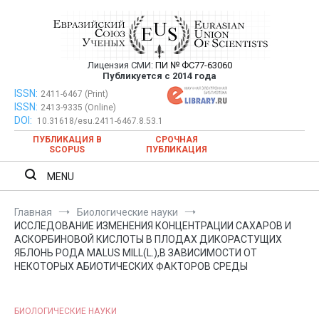
Перейти
к
содержимому
Лицензия СМИ:
ПИ № ФС77-63060
Евразийский Союз Ученых —
Публикуется с 2014 года
публикация научных статей в
ISSN:
Евразийский Союз Ученых — публикация научных статей в
2411-6467 (Print)
ISSN:
2413-9335 (Online)
ежемесячном научном журнале
ежемесячном научном журнале
DOI:
10.31618/esu.2411-6467.8.53.1
ПУБЛИКАЦИЯ В
СРОЧНАЯ
SCOPUS
ПУБЛИКАЦИЯ
MENU
Главная
Биологические науки
ИССЛЕДОВАНИЕ ИЗМЕНЕНИЯ КОНЦЕНТРАЦИИ САХАРОВ И
АСКОРБИНОВОЙ КИСЛОТЫ В ПЛОДАХ ДИКОРАСТУЩИХ
ЯБЛОНЬ РОДА MALUS MILL(L.),В ЗАВИСИМОСТИ ОТ
НЕКОТОРЫХ АБИОТИЧЕСКИХ ФАКТОРОВ СРЕДЫ
БИОЛОГИЧЕСКИЕ НАУКИ