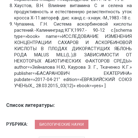
Хаустов, В.Н. Влияние витамина С и селена на
продуктивность и естественную резистентность уток
кросса Х-11:автореф. дис. канд.с.-х.наук.-М.,1983.-18 с.
Чупахина, Г.Н. Система аскорбиновой кислоты
растений.-Калининград:КГУ,1997.- 90-12 с.[schema
type=»book» name=»ИССЛЕДОВАНИЕ ИЗМЕНЕНИЯ
КОНЦЕНТРАЦИИ САХАРОВ И АСКОРБИНОВОЙ
КИСЛОТЫ В ПЛОДАХ ДИКОРАСТУЩИХ ЯБЛОНЬ
РОДА MALUS MILL(L.),В ЗАВИСИМОСТИ ОТ
НЕКОТОРЫХ АБИОТИЧЕСКИХ ФАКТОРОВ СРЕДЫ»
author=»Зейналова Н.Ю, Каурова З. Г., Ткаченко К.Г.»
publisher=»БАСАРАНОВИЧ ЕКАТЕРИНА»
pubdate=»2017-04-21″ edition=»ЕВРАЗИЙСКИЙ СОЮЗ
УЧЕНЫХ_ 28.03.2015_03(12)» ebook=»yes» ]
Список литературы:
РУБРИКА:
БИОЛОГИЧЕСКИЕ НАУКИ