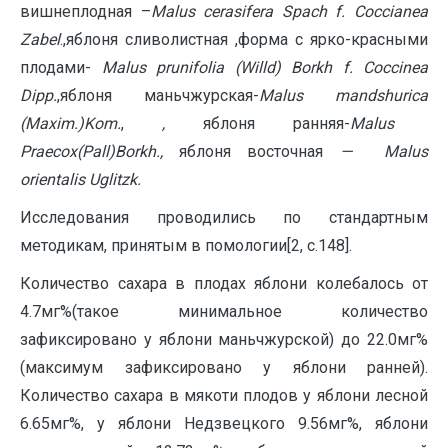
вишнеплодная –
Malus
cerasifera
Spach
f
.
Coccianea
Zabel
.,яблоня сливолистная ,форма с ярко-красными
плодами-
Malus
prunifolia
(
Willd
)
Borkh
f
.
Coccinea
Dipp
.
,яблоня маньчжурская-
Malus
mandshurica
(
Maxim
.)
Kom
.
,
,
яблоня ранняя-
Malus
Praecox
(
Pall
)
Borkh
.,
яблоня восточная
—
Malus
orientalis
Uglitzk
.
Исследования проводились по стандартным
методикам, принятым в помологии[2, с.148].
Количество сахара в плодах яблони колебалось от
4.7мг%(такое минимальное количество
зафиксировано у яблони маньчжурской) до 22.0мг%
(максимум зафиксировано у яблони ранней).
Количество сахара в мякоти плодов у яблони лесной
6.65мг%, у яблони Недзвецкого 9.56мг%, яблони