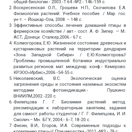
общей биологии.- 2003.-Т.64.-№2.- 146-159 с.
Воскресенская О.Л., Грошева Н.П., Скочилова Е.А.
Физиология растений: Учебное пособие. / Мар. гос.
ун-т. – Йошкар-Ола, 2008. – 148 с.
Эффективные способы лечения домашней птицы в
фермерском хозяйстве / авт.- сост. А. Ф. Зипер. — М.:
АСТ; Донецк: Сталкер,2006.- 67 с.
Колмогорова, Е.Ю. Жизненное состояние древесных и
кустарниковых растений на территории дендрария
«Зона Западной Сибири» / Е.Ю.Колмогорова//
Проблемы промышленной ботаники индустриально
развитых регионов: мат. междунар. конф.- Кемерово:
КРЭОО«Ирбис»,2006.-54-55 с.
Николаевский, В.С. Экологическая оценка
загрязнения среды и состояния наземных экосистем
методами фотоиндикации.- Пушкино:
ВНИИЛМ,2002.-220 с.
Филипцова Г. Г. Биохимия растений: метод.
рекомендации к лабораторным занятиям, задания
для самост. работы студентов / Г. Г. Филипцова, И. И.
Смолич.– Мн.: БГУ, 2004.- 6-7, 18-20 с.
Фисин, В.И., Егоров, И.А. Современные подходы к
кормлению птицы// Птицеводства.-2011.-№3.- 79 с.