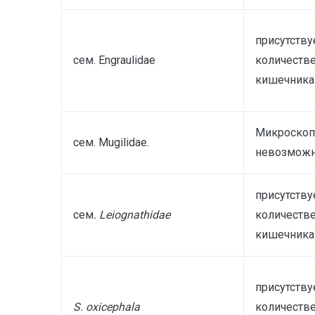
присутств
сем. Engraulidae
количестве
кишечника
Микроскопи
сем. Mugilidae.
невозможн
присутству
сем
.
Leiognathidae
количестве
кишечника
присутству
S
.
oxicephala
количестве