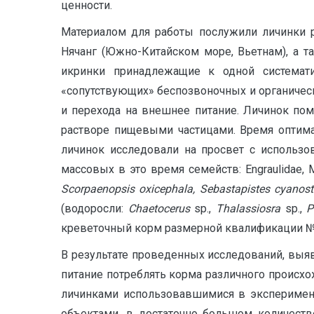
ценности.
Материалом для работы послужили личинки р
Нячанг (Южно-Китайском море, Вьетнам), а т
икринки принадлежащие к одной системат
«сопутствующих» беспозвоночных и органическ
и перехода на внешнее питание. Личинок по
растворе пищевыми частицами. Время оптима
личинок исследовали на просвет с использ
массовых в это время семейств: Engraulidae, 
S
corpaenopsis oxicephala, Sebastapistes cyano
(водоросли:
Chaetocerus
sp.,
Thalassiosra
sp.,
P
креветочный корм размерной квалификации №0
В результате проведенных исследований, выяв
питание потреблять корма различного происхож
личинками использовавшимися в эксперимент
объектами, в достаточно большом количест