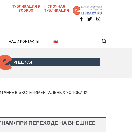
ПУБЛИКАЦИЯ В
СРОЧНАЯ
SCOPUS
ПУБЛИКАЦИЯ
 научных статей в ежемесячном научном
нале
ячном научном журнале
НАШИ КОНТАКТЫ
ИНДЕКСЫ
ПИТАНИЕ В ЭКСПЕРИМЕНТАЛЬНЫХ УСЛОВИЯХ
ТНАМ) ПРИ ПЕРЕХОДЕ НА ВНЕШНЕЕ