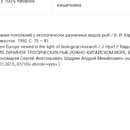
 у 100% личинок
кишечника
ния поколений у экологически различных видов рыб / В. И. Кар
осток. 1990. С. 75 — 81
ern Europe viewed in the light of biological research / J. Hjort // Rapp
АНИЯ ЛИЧИНОК ТРОПИЧЕСКИХ РЫБ (ЮЖНО-КИТАЙСКОМ МОРЕ, 
арев Сергей Анатольевич, Шадрин Андрей Михайлович» publi
.2015_01(10)» ebook=»yes» ]