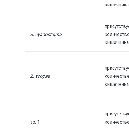
кишечника
присутству
S
.
cyanostigma
количестве
кишечника
присутству
Z
.
scopas
количестве
кишечника
присутству
sp. 1
количестве