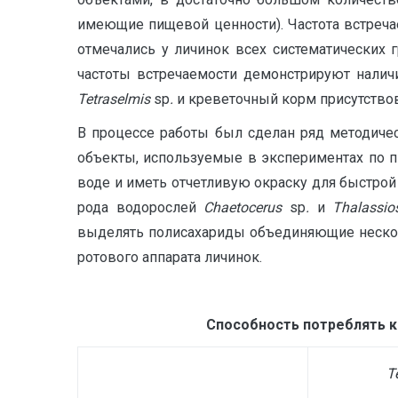
имеющие пищевой ценности). Частота встреча
отмечались у личинок всех систематических 
частоты встречаемости демонстрируют налич
Tetr
а
selmis
sp
.
и креветочный корм присутствов
В процессе работы был сделан ряд методиче
объекты, используемые в экспериментах по 
воде и иметь отчетливую окраску для быстрой
рода водорослей
Chaetocerus
sp
.
и
Thalassio
выделять полисахариды объединяющие нескол
ротового аппарата личинок.
Способность потреблять к
T