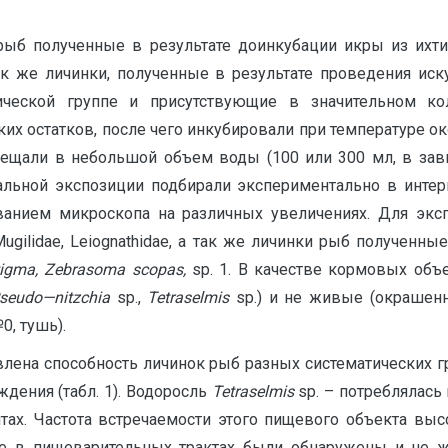
ыб полученные в результате доинкубации икры из ихт
ак же личинки, полученные в результате проведения иск
ической группе и присутствующие в значительном ко
их остатков, после чего инкубировали при температуре о
мещали в небольшой объем воды (100 или 300 мл, в зав
льной экспозиции подбирали экспериментально в интерва
ованием микроскопа на различных увеличениях. Для эк
Mugilidae, Leiognathidae, а так же личинки рыб полученны
stigma, Zebrasoma scopas,
sp. 1. В качестве кормовых об
seudo
—
nitzchia
sp.,
Tetraselmis
sp.) и не живые (окрашенн
, тушь).
лена способность личинок рыб разных систематических г
дения (табл. 1). Водоросль
Tetr
а
selmis
sp. – потреблялась
ах. Частота встречаемости этого пищевого объекта вы
ве в пищеварительных трактах были обнаружены и не ж