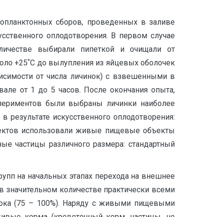
иопланктонных сборов, проведенных в заливе
усственного оплодотворения. В первом случае
личестве выбирали пипеткой и очищали от
коло +25˚С до вылупления из яйцевых оболочек
исимости от числа личинок) с взвешенными в
ле от 1 до 5 часов. После окончания опыта,
спериментов были выбраны личинки наиболее
е в результате искусственного оплодотворения:
ъектов использовали живые пищевые объекты
ые частицы различного размера: стандартный
рупп на начальных этапах перехода на внешнее
 в значительном количестве практически всеми
сока (75 – 100%). Наряду с живыми пищевыми
ивые корма (креветочный корм, частицы, не