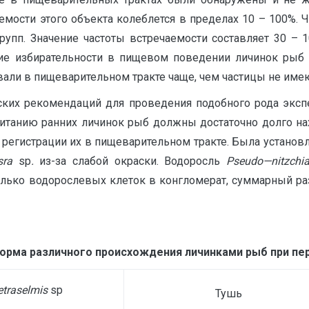
емости этого объекта колеблется в пределах 10 – 100%.
групп. Значение частоты встречаемости составляет 30 –
ие избирательности в пищевом поведении личинок рыб ра
али в пищеварительном тракте чаще, чем частицы не име
ских рекомендаций для проведения подобного рода эксп
питанию ранних личинок рыб должны достаточно долго на
 регистрации их в пищеварительном тракте. Была установ
sra
sp
.
из-за слабой окраски. Водоросль
Pseudo
—
nitzchi
ько водорослевых клеток в конгломерат, суммарный ра
орма различного происхождения личинками рыб при пе
etraselmis
sp
Тушь