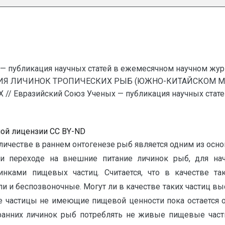
— публикация научных статей в ежемесячном научном жур
НИЯ ЛИЧИНОК ТРОПИЧЕСКИХ РЫБ (ЮЖНО-КИТАЙСКОМ МО
Евразийский Союз Ученых — публикация научных статей
ной лицензии CC BY-ND
ичестве в раннем онтогенезе рыб является одним из осн
при переходе на внешние питание личинок рыб, для н
инками пищевых частиц. Считается, что в качестве т
 и беспозвоночные. Могут ли в качестве таких частиц вы
 частицы не имеющие пищевой ценности пока остается от
ранних личинок рыб потреблять не живые пищевые част