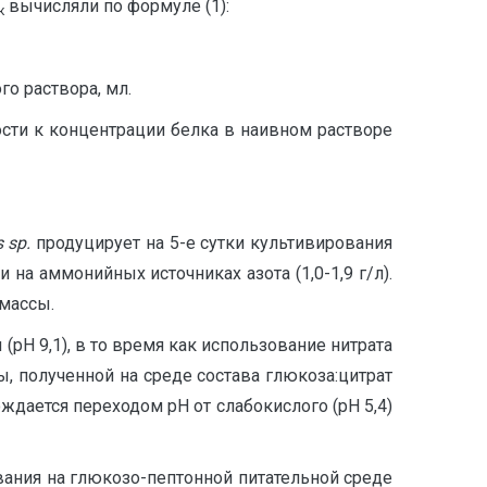
вычисляли по формуле (1):
к
го раствора, мл.
сти к концентрации белка в наивном растворе
s
sp
.
продуцирует на 5-е сутки культивирования
 на аммонийных источниках азота (1,0-1,9 г/л).
массы.
pH 9,1), в то время как использование нитрата
ы, полученной на среде состава глюкоза:цитрат
ждается переходом pH от слабокислого (pH 5,4)
вания на глюкозо-пептонной питательной среде