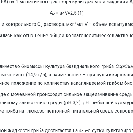
ЕА) на 1 мл нативного раствора культуральной жидкости А
А
= а×V×2,5 (1)
к
и контрольного C
раствора, мкг/мл; V – объем испытуемо
o
валась как отношение общей коллагенолитической активно
личество биомассы культура базидиального гриба
Coprinu
мочевины (14,9 г/л), а наименьшее – при культивировании
чное положение по количеству накапливаемой грибом био
де с мочевиной происходит сильное защелачивание среды (
ильному закислению среды (pH 3,2). pH глубинной культур
ие гриба на глюкозо-пептонной питательной среде сопрово
ой жидкости гриба достигается на 4-5-е сутки культивиро