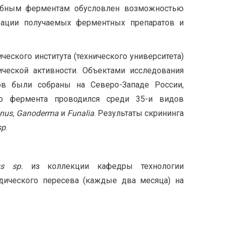
рибным ферментам обусловлен возможностью
изации получаемых ферментных препаратов и
еского института (технического университета)
ческой активности. Объектами исследования
в были собраны на Северо-Западе России,
го фермента проводился среди 35-и видов
nus
,
Ganoderma
и
Funalia
. Результаты скрининга
sp
.
nus
sp
.
из коллекции кафедры технологии
дического пересева (каждые два месяца) на