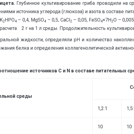
ицета.
Глубинное культивирование гриба проводили на ср
ниями источника углерода (глюкоза) и азота в составе пи
 K
HPO
– 0,4, MgSO
– 0,5, CaCl
– 0,05, FeSO
×7H
O – 0,00
2
4
4
2
4
2
асчета 2 г на 1 л среды. Продолжительность культивиров
льтуральной жидкости, определяли pH и количество накоп
жания белка и определения коллагенолитической активнос
оотношение источников
C
и
N
в составе питательных ср
С
ельной среды
1,2:1
1,5
10
10