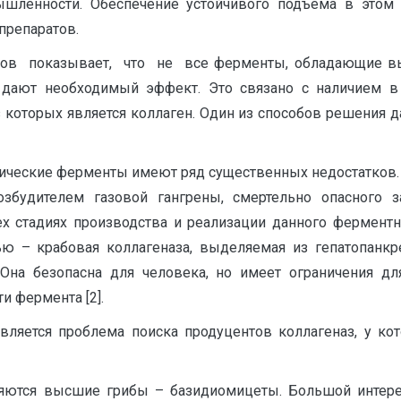
шленности. Обеспечение устойчивого подъёма в этом 
репаратов.
ов показывает, что не все ферменты, обладающие в
дают необходимый эффект. Это связано с наличием в
которых является коллаген. Один из способов решения д
ические ферменты имеют ряд существенных недостатков.
возбудителем газовой гангрены, смертельно опасного 
 стадиях производства и реализации данного ферментно
ю – крабовая коллагеназа, выделяемая из гепатопанк
Она безопасна для человека, но имеет ограничения д
и фермента [2].
авляется проблема поиска продуцентов коллагеназ, у к
яются высшие грибы – базидиомицеты. Большой интерес