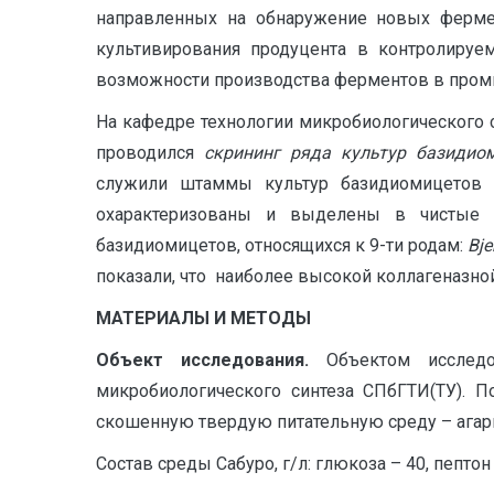
направленных на обнаружение новых ферме
культивирования продуцента в контролируе
возможности производства ферментов в про
На кафедре технологии микробиологического с
проводился
скрининг ряда культур базидио
служили штаммы культур базидиомицетов 
охарактеризованы и выделены в чистые к
базидиомицетов, относящихся к 9-ти родам:
Bje
показали, что наиболее высокой коллагеназно
МАТЕРИАЛЫ И МЕТОДЫ
Объект исследования.
Объектом исследо
микробиологического синтеза СПбГТИ(ТУ). 
скошенную твердую питательную среду – агар
Состав среды Сабуро, г/л: глюкоза – 40, пептон –