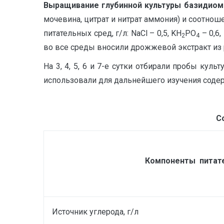
Выращивание глубинной культуры базидиом
мочевина, цитрат и нитрат аммония) и соотноше
питательных сред, г/л: NaCl – 0,5, KH
PO
– 0,6,
2
4
во все среды вносили дрожжевой экстракт из р
На 3, 4, 5, 6 и 7-е сутки отбирали пробы ку
использовали для дальнейшего изучения содер
С
Компоненты питат
Источник углерода, г/л