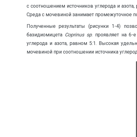
с соотношением источников углерода и азота, р
Среда с мочевиной занимает промежуточное п
Полученные результаты (рисунки 1-4) позв
базидиомицета
Coprinus
sp
. проявляет на 6-
углерода и азота, равном 5:1. Высокая удель
мочевиной при соотношении источника углерода