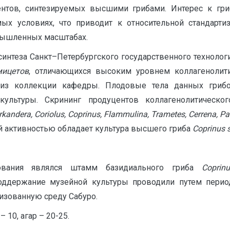
нтов, синтезируемых высшими грибами. Интерес к г
мых условиях, что приводит к относительной стандарт
мышленных масштабах.
интеза Санкт–Петербургского государственного технологич
мицетов
, отличающихся высоким уровнем коллагенолити
из коллекции кафедры. Плодовые тела данных грибо
ультуры. Скрининг продуцентов коллагенолитическо
rkandera
,
Coriolus
,
Coprinus
,
Flammulina
,
Trametes
,
Cerrena
,
Pa
й активностью обладает культура высшего гриба
Coprinus
вания являлся штамм базидиального гриба
Copri
Поддержание музейной культуры проводили путем перио
изованную среду Сабуро.
 10, агар – 20-25.