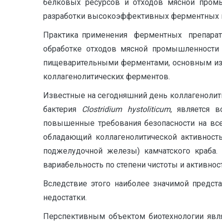
белковых ресурсов и отходов мясной промы
разработки высокоэффективных ферментных п
Практика применения ферментных препарат
обработке отходов мясной промышленности 
пищеварительными ферментами, основным из 
коллагенолитических ферментов.
Известные на сегодняшний день коллагенолит
бактерия
C
lostridium
hystoliticum
, является 
повышенные требования безопасности на всех
обладающий коллагенолитической активность
поджелудочной железы) камчатского краба. 
вариабельность по степени чистоты и активност
Вследствие этого наиболее значимой предст
недостатки.
Перспективным объектом биотехнологии явл