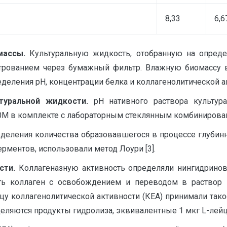
8,33
6,6
массы.
Культуральную жидкость, отобранную на определ
трованием через бумажный фильтр. Влажную биомассу
деления pH, концентрации белка и коллагенолитической ак
туральной жидкости.
pH нативного раствора культур
0М в комплекте с лабораторным стеклянным комбиниров
деления количества образовавшегося в процессе глубинн
рментов, использовали метод Лоури [3].
сти.
Коллагеназную активность определяли нингидринов
ть коллаген с освобождением и переводом в раствор 
у коллагенолитической активности (КЕА) принимали тако
деляются продукты гидролиза, эквивалентные 1 мкг L-лейц