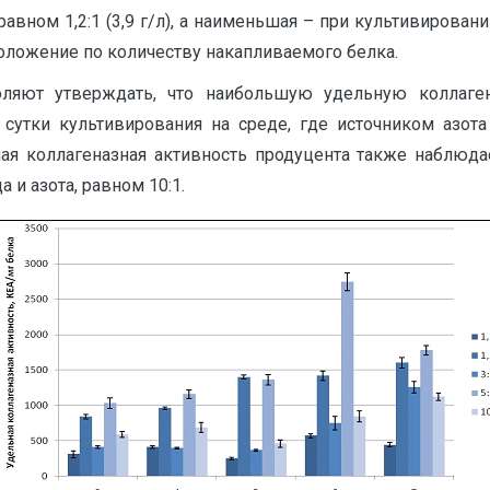
авном 1,2:1 (3,9 г/л), а наименьшая – при культивировании
оложение по количеству накапливаемого белка.
оляют утверждать, что наибольшую удельную коллаген
е сутки культивирования на среде, где источником азота
ная коллагеназная активность продуцента также наблюда
 и азота, равном 10:1.