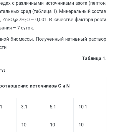
едах с различными источниками азота (пептон,
тательных сред (таблица 1). Минеральный состав
5, ZnSO
×7H
O – 0,001. В качестве фактора роста
4
2
ания – 7 суток.
ленной биомассы. Полученный нативный раствор
ти.
Таблица 1.
ед
оотношение источников
C
и
N
:1
3:1
5:1
10:1
10
10
10