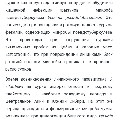
сурков как новую адаптивную зону для возбудителя
кишечной инфекции грызунов – микроба
псевдотуберкулеза
Yersinia
pseudotuberculosis
. Это
происходит при попадании в ротовую полость сурков
фекалий, содержащих микробы псевдотуберкулеза.
Это происходит при сооружении сурками
зимовочных пробок из щебня и каловых масс.
Естественно, что при повреждении личинками блох
ротовой полости микробы проникают в кровяное
русло сурков.
Время возникновения личиночного паразитизма
O
.
silantiewi
на сурке авторы относят к позднему
плейстоцену – наиболее холодному периоду в
Центральной Азии и Южной Сибири. На этот же
период приходится и формирование микроба чумы,
возникшего при дивергенции близкого вида
Yersinia