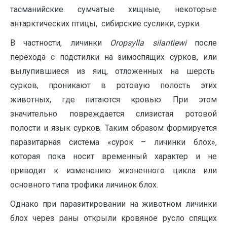
тасманийские сумчатые хищные, некоторые
антарктических птицы, сибирские суслики, сурки.
В частности, личинки
O
ropsylla
silantiewi
после
перехода с подстилки на зимоспящих сурков, или
вылупившиеся из яиц, отложенных на шерсть
сурков, проникают в ротовую полость этих
животных, где питаются кровью. При этом
значительно повреждается слизистая ротовой
полости и язык сурков. Таким образом формируется
паразитарная система «сурок – личинки блох»,
которая пока носит временный характер и не
приводит к изменению жизненного цикла или
основного типа трофики личинок блох.
Однако при паразитировании на животном личинки
блох через раны открыли кровяное русло спящих