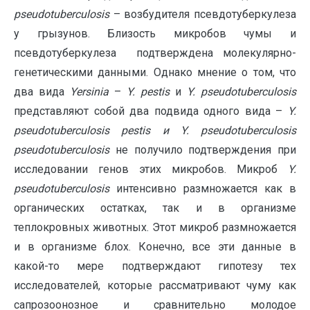
pseudotuberculosis
– возбудителя псевдотуберкулеза
у грызунов. Близость микробов чумы и
псевдотуберкулеза подтверждена молекулярно-
генетическими данными. Однако мнение о том, что
два вида
Yersinia
–
Y
.
pestis
и
Y
.
pseudotuberculosis
представляют собой два подвида одного вида –
Y
.
pseudotuberculosis
pestis
и
Y
.
pseudotuberculosis
pseudotuberculosis
не получило подтверждения при
исследовании генов этих микробов. Микроб
Y
.
pseudotuberculosis
интенсивно размножается как в
органических остатках, так и в организме
теплокровных животных. Этот микроб размножается
и в организме блох. Конечно, все эти данные в
какой-то мере подтверждают гипотезу тех
исследователей, которые рассматривают чуму как
сапрозоонозное и сравнительно молодое