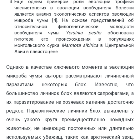
Еще одним примером роли эволюции трофики
членистоногих в эволюции возбудителя болезни
является анализ экологических аспектов эволюции
микроба чумы [4]. На основе представлений об
относительной филогенетической молодости
возбудителя чумы
Yersinia
pestis
обоснована
гипотеза его происхождения в популяциях
монгольского сурка
Marmota
sibirica
в Центральной
Азии в плейстоцене.
Однако в качестве ключевого момента в эволюции
микроба чумы авторы рассматривают личиночный
паразитизм некоторых блох. Известно, что
большинство личинок блох являются сапрофагами, а
их паразитирование на хозяевах явление достаточно
редкое. Паразитические личинки блох выявлены у
очень узкого круга преимущественно номадных
животных, не имеющих постоянных или длительно
используемых убежищ, таких как арктический заяц,