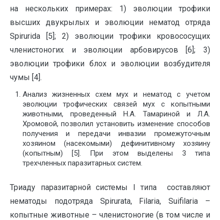
на нескольких примерах: 1) эволюции трофики
высших двукрылых и эволюции нематод отряда
Spirurida [5]; 2) эволюции трофики кровососущих
членистоногих и эволюции арбовирусов [6]; 3)
эволюции трофики блох и эволюции возбудителя
чумы [4].
Анализ жизненных схем мух и нематод с учетом
эволюции трофических связей мух с копытными
животными, проведенный Н.А. Тамариной и Л.А.
Хромовой, позволил установить изменение способов
получения и передачи инвазии промежуточным
хозяином (насекомыми) дефинитивному хозяину
(копытным) [5]. При этом выделены 3 типа
трехчленных паразитарных систем.
Триаду паразитарной системы I типа составляют
нематоды подотряда Spirurata, Filaria, Suifilaria –
копытные животные – членистоногие (в том числе и