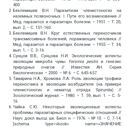
400.
Беклемишев В.Н. Паразитизм членистоногих на
наземных позвоночных. I. Пути его возникновения //
Мед. паразитол. и паразитарн. болезни. – 1951. – Т. 20,
вып. 2, – С. 151-160.
Беклемишев В.Н. Круг естественных переносчиков
трансмиссивных болезней, поражающих человека //
Мед. паразитол. и паразитарн. болезни. – 1955. – Т. 34,
вып. 1, – С. 3-16.
Сунцов В.В., Сунцова Н.И. Экологические аспекты
эволюции микроба чумы
Yersinia
pestis
и генезис
природных очагов // Известия АН. Серия
биологическая. – 2000. – № 6. – С. 645-657.
Тамарина Н.А., Хромова Л.А. Роль эволюции трофики
переносчика в эволюции возбудителя (на примере
членистоногих и нематод отряда Spirurida) //
Зоологический журнал. – 1980. – Т. 59, вып. 1. – С. 5-
16.
Чайка С.Ю. Некоторые эволюционные аспекты
проблемы паразитарных специфических отношений //
Науч. докл. высш. шк. Биол. н. – 1976. – № 10. – С. 7-14.
[schema type=»book» name=»ЗНАЧЕНИЕ