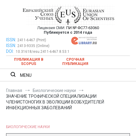
Перейти
к
содержимому
Лицензия СМИ:
ПИ № ФС77-63060
Евразийский Союз Ученых —
Публикуется с 2014 года
публикация научных статей в
ISSN:
Евразийский Союз Ученых — публикация научных статей в
2411-6467 (Print)
ISSN:
2413-9335 (Online)
ежемесячном научном журнале
ежемесячном научном журнале
DOI:
10.31618/esu.2411-6467.8.53.1
ПУБЛИКАЦИЯ В
СРОЧНАЯ
SCOPUS
ПУБЛИКАЦИЯ
MENU
Главная
Биологические науки
ЗНАЧЕНИЕ ТРОФИЧЕСКОЙ СПЕЦИАЛИЗАЦИИ
ЧЛЕНИСТОНОГИХ В ЭВОЛЮЦИИ ВОЗБУДИТЕЛЕЙ
ИНФЕКЦИОННЫХ ЗАБОЛЕВАНИЙ
БИОЛОГИЧЕСКИЕ НАУКИ