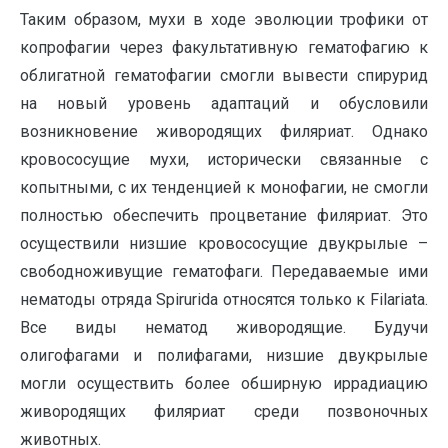
Таким образом, мухи в ходе эволюции трофики от
копрофагии через факультативную гематофагию к
облигатной гематофагии смогли вывести спирурид
на новый уровень адаптаций и обусловили
возникновение живородящих филяриат. Однако
кровососущие мухи, исторически связанные с
копытными, с их тенденцией к монофагии, не смогли
полностью обеспечить процветание филяриат. Это
осуществили низшие кровососущие двукрылые –
свободноживущие гематофаги. Передаваемые ими
нематоды отряда Spirurida относятся только к Filariata.
Все виды нематод живородящие. Будучи
олигофагами и полифагами, низшие двукрылые
могли осуществить более обширную иррадиацию
живородящих филяриат среди позвоночных
животных.