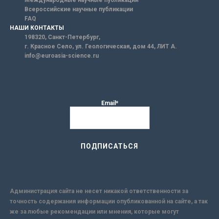
Международные научные публикации
Всероссийские научные публикации
FAQ
НАШИ КОНТАКТЫ
198320, Санкт-Петербург,
г. Красное Село, ул. Геологическая, дом 44, ЛИТ А.
info@euroasia-science.ru
Email*
Администрация сайта не несет никакой ответственности за
точность содержания информации опубликованной на сайте, а так
же за любые рекомендации или мнения, которые могут