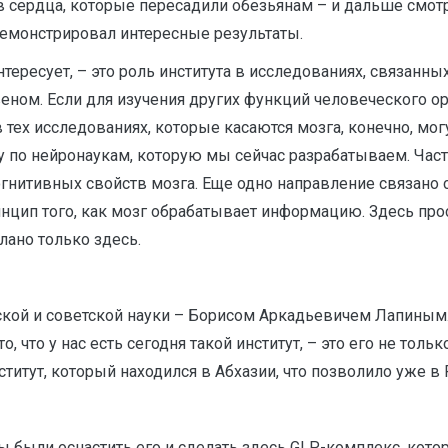
в сердца, которые пересадили обезьянам – и дальше смот
демонстрировал интересные результаты.
нтересует, – это роль института в исследованиях, связанн
ном. Если для изучения других функций человеческого ор
 в тех исследованиях, которые касаются мозга, конечно, м
у по нейронаукам, которую мы сейчас разрабатываем. Ча
огнитивных свойств мозга. Еще одно направление связано 
цип того, как мозг обрабатывает информацию. Здесь про
лано только здесь.
ской и советской науки – Борисом Аркадьевичем Лапиным
 что у нас есть сегодня такой институт, – это его не тольк
нститут, который находился в Абхазии, что позволило уже в 
ы были оснастить его и сделать здесь GLP-комплекс, кот