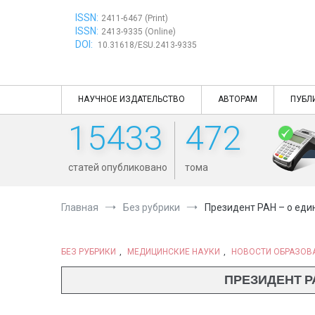
Перейти
ISSN:
к
2411-6467 (Print)
ISSN:
содержимому
2413-9335 (Online)
DOI:
10.31618/ESU.2413-9335
НАУЧНОЕ ИЗДАТЕЛЬСТВО
АВТОРАМ
ПУБЛ
15433
472
статей опубликовано
тома
Главная
Без рубрики
Президент РАН – о еди
БЕЗ РУБРИКИ
,
МЕДИЦИНСКИЕ НАУКИ
,
НОВОСТИ ОБРАЗОВ
ПРЕЗИДЕНТ Р