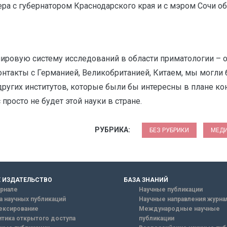
ера с губернатором Краснодарского края и с мэром Сочи о
мировую систему исследований в области приматологии – 
нтакты с Германией, Великобританией, Китаем, мы могли 
ругих институтов, которые были бы интересны в плане ко
просто не будет этой науки в стране.
РУБРИКА:
БЕЗ РУБРИКИ
МЕДИ
 ИЗДАТЕЛЬСТВО
БАЗА ЗНАНИЙ
рнале
Научные публикации
а научных публикаций
Научные направления журна
ексирование
Международные научные
тика открытого доступа
публикации