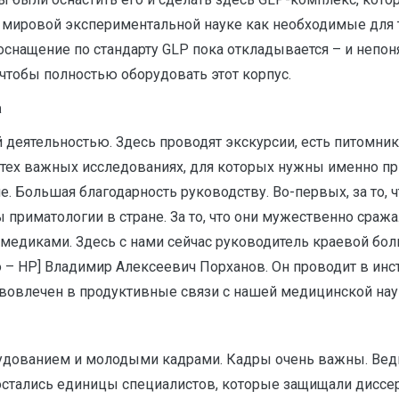
 мировой экспериментальной науке как необходимые для т
оснащение по стандарту GLP пока откладывается – и непоня
чтобы полностью оборудовать этот корпус.
а
 деятельностью. Здесь проводят экскурсии, есть питомник
 тех важных исследованиях, для которых нужны именно пр
е. Большая благодарность руководству. Во-первых, за то, ч
ы приматологии в стране. За то, что они мужественно сража
медиками. Здесь с нами сейчас руководитель краевой бо
о – НР] Владимир Алексеевич Порханов. Он проводит в инс
ут вовлечен в продуктивные связи с нашей медицинской нау
удованием и молодыми кадрами. Кадры очень важны. Ведь
 остались единицы специалистов, которые защищали диссер