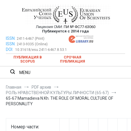
Перейти
к
содержимому
Лицензия СМИ:
ПИ № ФС77-63060
Евразийский Союз Ученых —
Публикуется с 2014 года
публикация научных статей в
ISSN:
Евразийский Союз Ученых — публикация научных статей в
2411-6467 (Print)
ISSN:
2413-9335 (Online)
ежемесячном научном журнале
ежемесячном научном журнале
DOI:
10.31618/esu.2411-6467.8.53.1
ПУБЛИКАЦИЯ В
СРОЧНАЯ
SCOPUS
ПУБЛИКАЦИЯ
MENU
Главная
PDF архив
РОЛЬ НРАВСТВЕННОЙ КУЛЬТУРЫ ЛИЧНОСТИ (65-67)
65-67 Mamadieva N.Kh. THE ROLE OF MORAL CULTURE OF
PERSONALITY
Номер части: