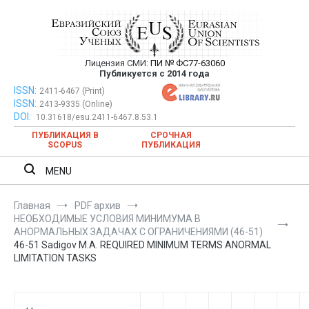
Перейти
к
содержимому
Лицензия СМИ:
ПИ № ФС77-63060
Евразийский Союз Ученых —
Публикуется с 2014 года
публикация научных статей в
ISSN:
Евразийский Союз Ученых — публикация научных статей в
2411-6467 (Print)
ISSN:
2413-9335 (Online)
ежемесячном научном журнале
ежемесячном научном журнале
DOI:
10.31618/esu.2411-6467.8.53.1
ПУБЛИКАЦИЯ В
СРОЧНАЯ
SCOPUS
ПУБЛИКАЦИЯ
MENU
Главная
PDF архив
НЕОБХОДИМЫЕ УСЛОВИЯ МИНИМУМА В
АНОРМАЛЬНЫХ ЗАДАЧАХ С ОГРАНИЧЕНИЯМИ (46-51)
46-51 Sadigov M.A. REQUIRED MINIMUM TERMS ANORMAL
LIMITATION TASKS