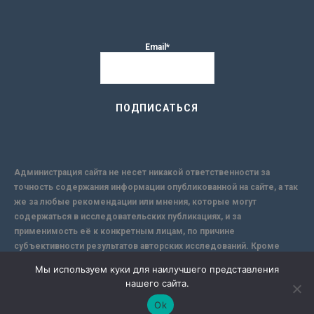
Email*
Администрация сайта не несет никакой ответственности за
точность содержания информации опубликованной на сайте, а так
же за любые рекомендации или мнения, которые могут
содержаться в исследовательских публикациях, и за
применимость её к конкретным лицам, по причине
субъективности результатов авторских исследований. Кроме
того, поскольку интернет не обеспечивает в полной мере
Мы используем куки для наилучшего представления
надежной защиты информации, Сайт не несет ответственности за
нашего сайта.
информацию, присылаемую через интернет.
Ok