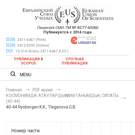
Перейти
к
содержимому
Лицензия СМИ:
ПИ № ФС77-63060
Евразийский Союз Ученых —
Публикуется с 2014 года
публикация научных статей в
ISSN:
Евразийский Союз Ученых — публикация научных статей в
2411-6467 (Print)
ISSN:
2413-9335 (Online)
ежемесячном научном журнале
ежемесячном научном журнале
DOI:
10.31618/esu.2411-6467.8.53.1
ПУБЛИКАЦИЯ В
СРОЧНАЯ
SCOPUS
ПУБЛИКАЦИЯ
MENU
Главная
PDF архив
КOCМOНИМДIК АТАУЛАPДЫҢ МИФТAНЫМДЫҚ CИПАТЫ
(40-44)
40-44 Rysbergen K.K., Tlegenova G.B.
Номер части: